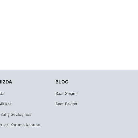
MIZDA
BLOG
da
Saat Seçimi
litikası
Saat Bakımı
 Satış Sözleşmesi
erileri Koruma Kanunu