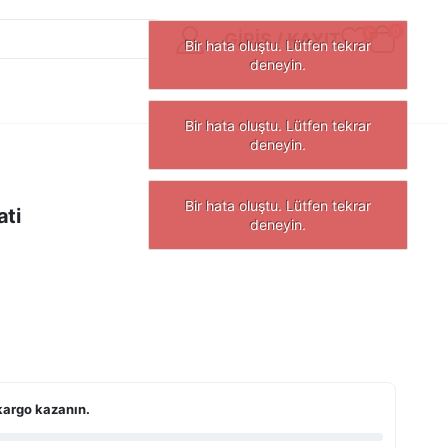
0
0
GIRIŞ / KAYIT
ti
kargo kazanın.