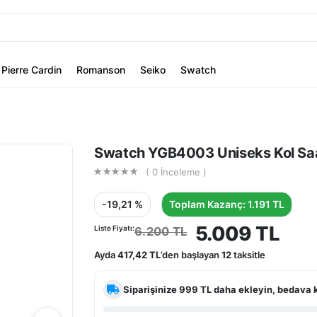
Pierre Cardin
Romanson
Seiko
Swatch
Swatch YGB4003 Uniseks Kol Saa
( 0 İnceleme )
-19,21 %
Toplam Kazanç: 1.191 TL
5.009 TL
Liste Fiyatı:
6.200 TL
Ayda
417,42 TL
’den başlayan
12
taksitle
Siparişinize
999 TL
daha ekleyin, bedava 