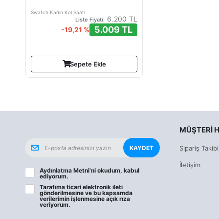
Swatch Kadın Kol Saati
6.200 TL
Liste Fiyatı:
5.009 TL
-19,21 %
Sepete Ekle
MÜŞTERI H
KAYDET
Sipariş Takibi
İletişim
Aydınlatma Metni
’ni okudum, kabul
ediyorum.
Tarafıma ticari elektronik ileti
gönderilmesine ve bu kapsamda
verilerimin işlenmesine
açık rıza
veriyorum.