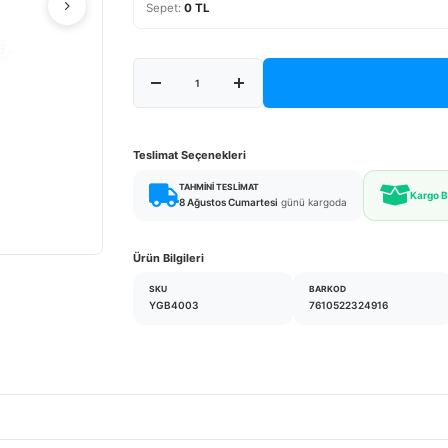
Sepet:
0 TL
Teslimat Seçenekleri
TAHMINI TESLIMAT
Kargo 
8 Ağustos Cumartesi
günü kargoda
Ürün Bilgileri
SKU
BARKOD
YGB4003
7610522324916