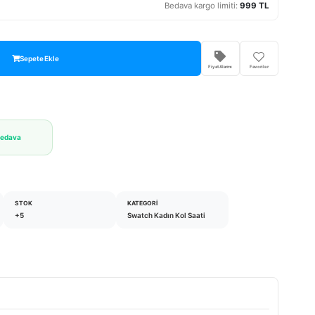
Bedava kargo limiti:
999 TL
Sepete Ekle
Fiyat Alarmı
Favoriler
Bedava
STOK
KATEGORI
+5
Swatch Kadın Kol Saati