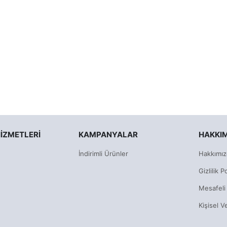
IZMETLERI
KAMPANYALAR
HAKKI
İndirimli Ürünler
Hakkımız
Gizlilik Po
Mesafeli
Kişisel V