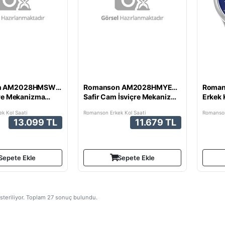
n AM2028HMSWA38B
Romanson AM2028HMYEA37E
Roma
çre Mekanizma
Safir Cam İsviçre Mekanizma
Erkek 
Saati
Erkek Kol Saati
k Kol Saati
Romanson Erkek Kol Saati
Romanson
13.099 TL
11.679 TL
Sepete Ekle
Sepete Ekle
steriliyor. Toplam
27
sonuç bulundu.