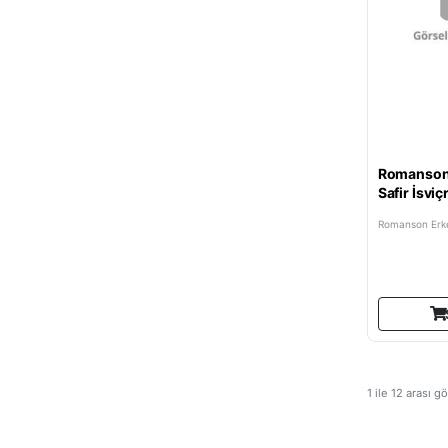
Romanso
Safir İsvi
Erkek Kol 
Romanson Erke
1
ile
12
arası gö