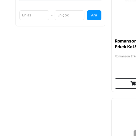
-
Ara
Romanso
Erkek Kol 
Romanson Erke