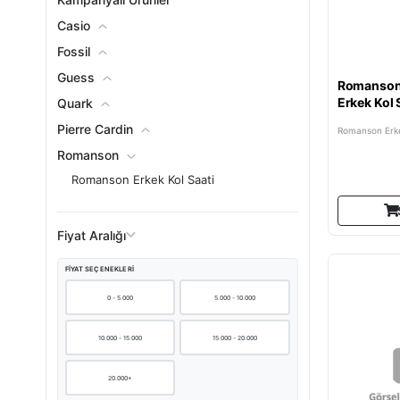
Casio
Fossil
Guess
Romanso
Erkek Kol 
Quark
Pierre Cardin
Romanson Erke
Romanson
Romanson Erkek Kol Saati
Romanson Kadın Kol Saati
Romanson Unisex Kol Saati
Fiyat Aralığı
Seiko
FIYAT SEÇENEKLERI
Swatch
0 - 5.000
5.000 - 10.000
10.000 - 15.000
15.000 - 20.000
20.000+