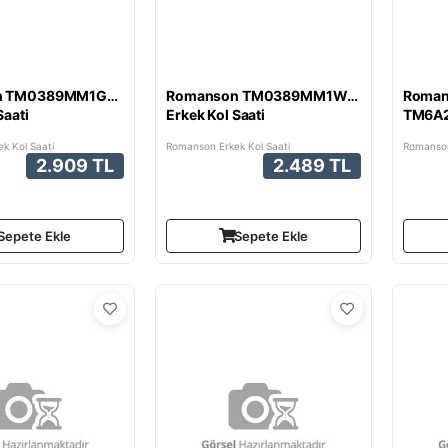
n TM0389MM1GA37G
Romanson TM0389MM1WA37W
Roma
Saati
Erkek Kol Saati
TM6A2
Kol Saa
k Kol Saati
Romanson Erkek Kol Saati
Romanson
2.909 TL
2.489 TL
Sepete Ekle
Sepete Ekle