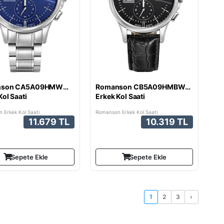
nson CA5A09HMWWA4R5
Romanson CB5A09HMBWA3R5
Kol Saati
Erkek Kol Saati
 Erkek Kol Saati
Romanson Erkek Kol Saati
11.679 TL
10.319 TL
Sepete Ekle
Sepete Ekle
1
2
3
›