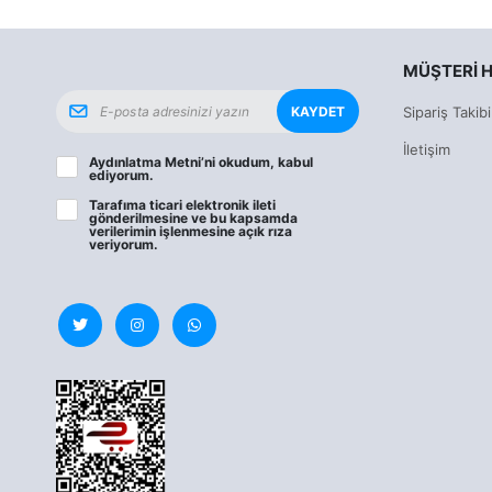
MÜŞTERI H
KAYDET
Sipariş Takibi
İletişim
Aydınlatma Metni
’ni okudum, kabul
ediyorum.
Tarafıma ticari elektronik ileti
gönderilmesine ve bu kapsamda
verilerimin işlenmesine
açık rıza
veriyorum.