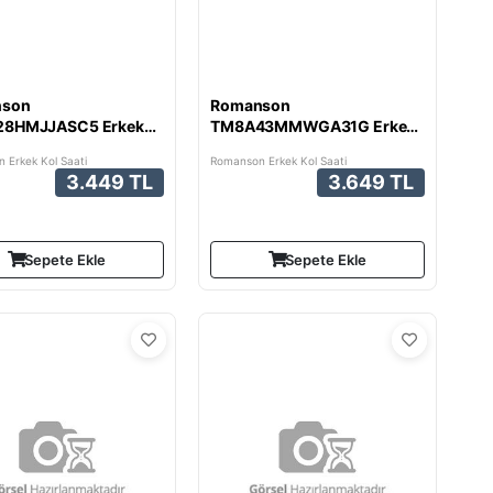
nson
Romanson
8HMJJASC5 Erkek
TM8A43MMWGA31G Erkek
ti
Kol Saati
 Erkek Kol Saati
Romanson Erkek Kol Saati
3.449 TL
3.649 TL
Sepete Ekle
Sepete Ekle