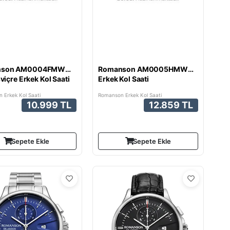
nson AM0004FMWWA32W
Romanson AM0005HMWWA32W
sviçre Erkek Kol Saati
Erkek Kol Saati
 Erkek Kol Saati
Romanson Erkek Kol Saati
10.999 TL
12.859 TL
Sepete Ekle
Sepete Ekle