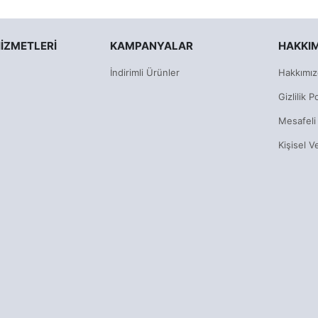
IZMETLERI
KAMPANYALAR
HAKKI
İndirimli Ürünler
Hakkımız
Gizlilik Po
Mesafeli
Kişisel V