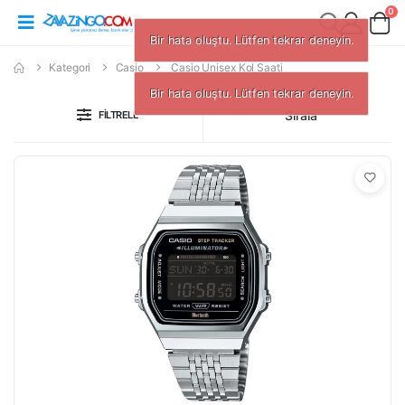
0
Bir hata oluştu. Lütfen tekrar deneyin.
Kategori
Casio
Casio Unisex Kol Saati
Bir hata oluştu. Lütfen tekrar deneyin.
Sırala
FILTRELE