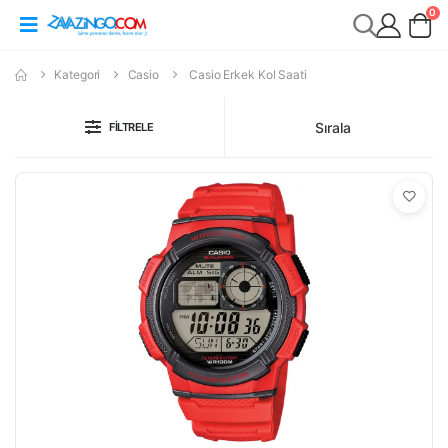
0
Kategori
Casio
Casio Erkek Kol Saati
Sırala
FILTRELE