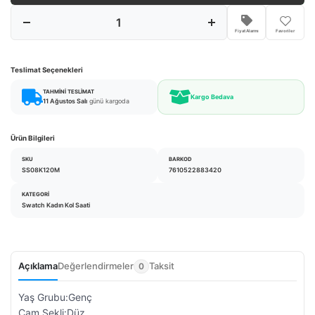
Fiyat Alarmı
Favoriler
Teslimat Seçenekleri
TAHMINI TESLIMAT
Kargo Bedava
11 Ağustos Salı
günü kargoda
Ürün Bilgileri
SKU
BARKOD
SS08K120M
7610522883420
KATEGORI
Swatch Kadın Kol Saati
Açıklama
Değerlendirmeler
Taksit
0
Yaş Grubu:Genç
Cam Şekli:Düz