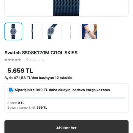
Swatch SS08K120M COOL SKIES
( 0 İnceleme )
5.659 TL
Ayda
471,58 TL
’den başlayan
12
taksitle
Siparişinize
999 TL
daha ekleyin, bedava kargo kazanın.
Sepet:
0 TL
Bedava kargo limiti:
999 TL
Haber Ver