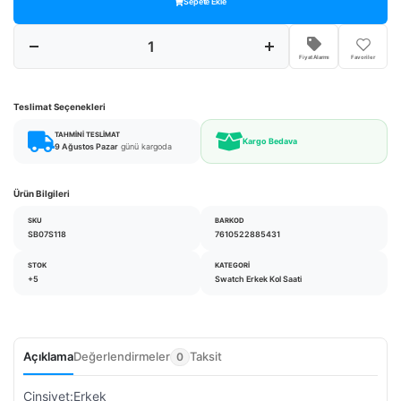
Sepete Ekle
Fiyat Alarmı
Favoriler
Teslimat Seçenekleri
TAHMINI TESLIMAT
Kargo Bedava
9 Ağustos Pazar
günü kargoda
Ürün Bilgileri
SKU
BARKOD
SB07S118
7610522885431
STOK
KATEGORI
+5
Swatch Erkek Kol Saati
Açıklama
Değerlendirmeler
Taksit
0
Cinsiyet:Erkek