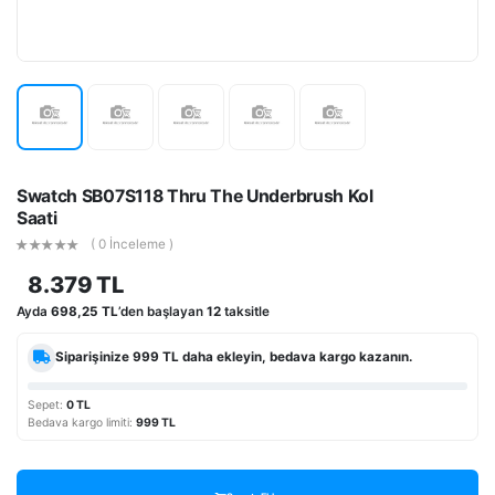
Swatch SB07S118 Thru The Underbrush Kol
Saati
( 0 İnceleme )
8.379 TL
Ayda
698,25 TL
’den başlayan
12
taksitle
Siparişinize
999 TL
daha ekleyin, bedava kargo kazanın.
Sepet:
0 TL
Bedava kargo limiti:
999 TL