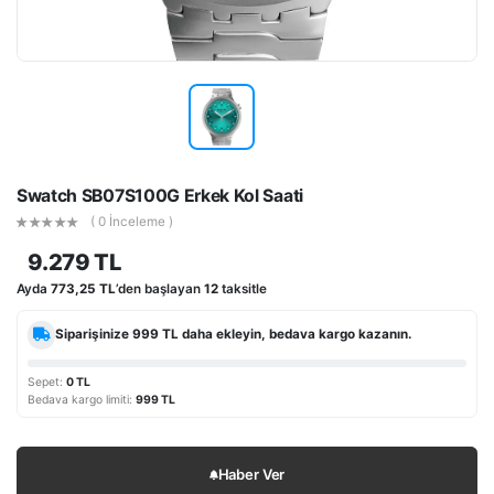
Swatch SB07S100G Erkek Kol Saati
( 0 İnceleme )
9.279 TL
Ayda
773,25 TL
’den başlayan
12
taksitle
Siparişinize
999 TL
daha ekleyin, bedava kargo kazanın.
Sepet:
0 TL
Bedava kargo limiti:
999 TL
Haber Ver