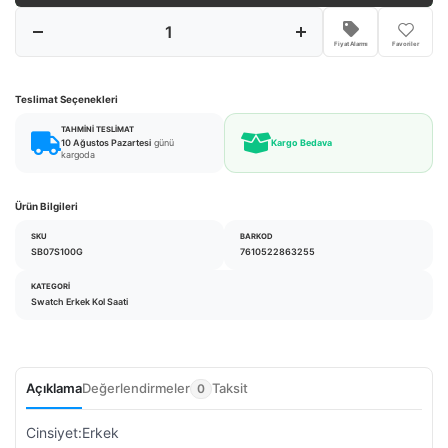
Fiyat Alarmı
Favoriler
Teslimat Seçenekleri
TAHMINI TESLIMAT
10 Ağustos Pazartesi
günü
Kargo Bedava
kargoda
Ürün Bilgileri
SKU
BARKOD
SB07S100G
7610522863255
KATEGORI
Swatch Erkek Kol Saati
Açıklama
Değerlendirmeler
Taksit
0
Cinsiyet:Erkek