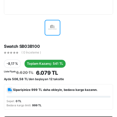
Swatch SB03B100
( 0 İnceleme )
-8,17 %
Toplam Kazanç: 541 TL
6.079 TL
Liste Fiyatı:
6.620 TL
Ayda
506,58 TL
’den başlayan
12
taksitle
Siparişinize
999 TL
daha ekleyin, bedava kargo kazanın.
Sepet:
0 TL
Bedava kargo limiti:
999 TL