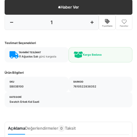
Haber Ver
Fiyat Alarmı
Favoriler
Teslimat Seçenekleri
TAHMINI TESLIMAT
Kargo Bedava
11 Ağustos Salı
günü kargoda
Ürün Bilgileri
SKU
BARKOD
SB03B100
7610522838352
KATEGORI
Swatch Erkek Kol Saati
Açıklama
Değerlendirmeler
Taksit
0