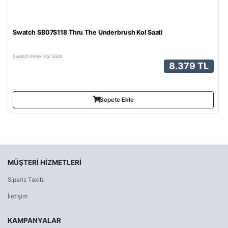
Swatch SB07S118 Thru The Underbrush Kol Saati
Swatch Erkek Kol Saati
8.379 TL
Sepete Ekle
MÜŞTERI HIZMETLERI
Sipariş Takibi
İletişim
KAMPANYALAR