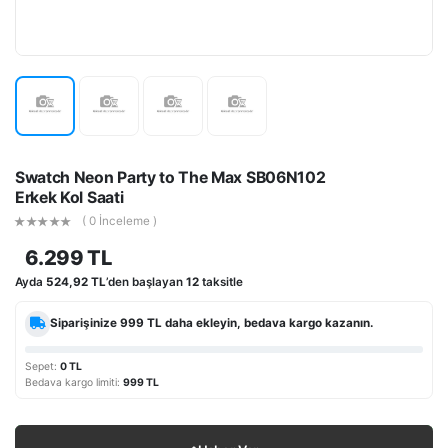
Swatch Neon Party to The Max SB06N102
Erkek Kol Saati
( 0 İnceleme )
6.299 TL
Ayda
524,92 TL
’den başlayan
12
taksitle
Siparişinize
999 TL
daha ekleyin, bedava kargo kazanın.
Sepet:
0 TL
Bedava kargo limiti:
999 TL