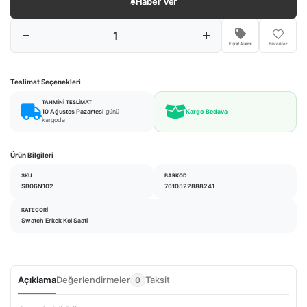
Haber Ver
Fiyat Alarmı
Favoriler
Teslimat Seçenekleri
TAHMINI TESLIMAT
10 Ağustos Pazartesi
günü
Kargo Bedava
kargoda
Ürün Bilgileri
SKU
BARKOD
SB06N102
7610522888241
KATEGORI
Swatch Erkek Kol Saati
Açıklama
Değerlendirmeler
Taksit
0