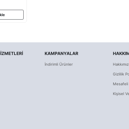
kle
IZMETLERI
KAMPANYALAR
HAKKI
İndirimli Ürünler
Hakkımız
Gizlilik Po
Mesafeli
Kişisel V