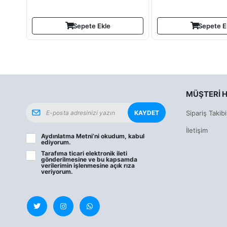
Sepete Ekle
Sepete E
MÜŞTERI H
KAYDET
Sipariş Takibi
İletişim
Aydınlatma Metni
’ni okudum, kabul
ediyorum.
Tarafıma ticari elektronik ileti
gönderilmesine ve bu kapsamda
verilerimin işlenmesine
açık rıza
veriyorum.