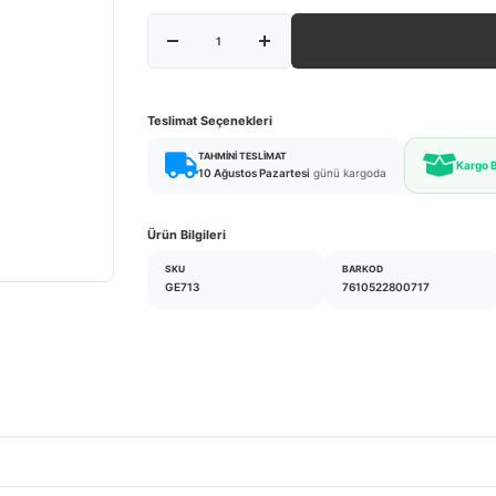
Teslimat Seçenekleri
TAHMINI TESLIMAT
Kargo 
10 Ağustos Pazartesi
günü kargoda
Ürün Bilgileri
SKU
BARKOD
GE713
7610522800717