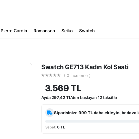
Pierre Cardin
Romanson
Seiko
Swatch
Swatch GE713 Kadın Kol Saati
( 0 İnceleme )
3.569 TL
Ayda
297,42 TL
’den başlayan
12
taksitle
Siparişinize
999 TL
daha ekleyin, bedava 
Sepet:
0 TL