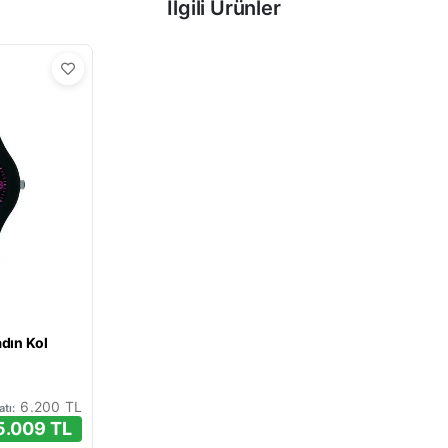
İlgili Ürünler
dın Kol
6.200 TL
atı:
5.009 TL