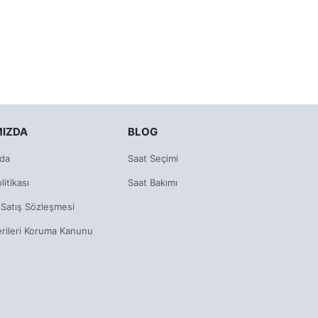
MIZDA
BLOG
da
Saat Seçimi
litikası
Saat Bakımı
 Satış Sözleşmesi
erileri Koruma Kanunu