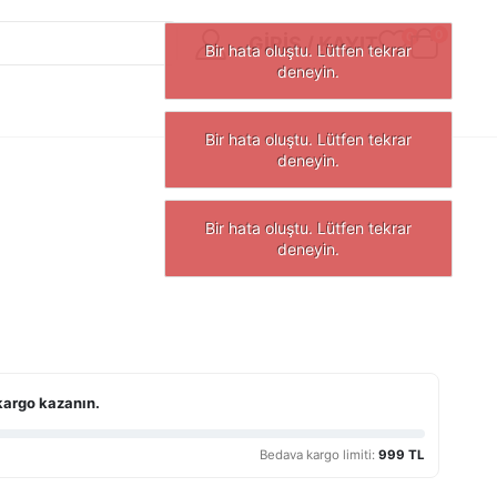
0
0
GIRIŞ / KAYIT
kargo kazanın.
Bedava kargo limiti:
999 TL