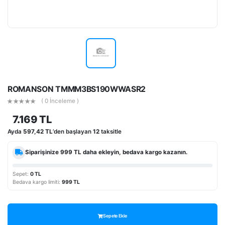
ROMANSON TMMM3BS190WWASR2
( 0 İnceleme )
7.169 TL
Ayda
597,42 TL
’den başlayan
12
taksitle
Siparişinize
999 TL
daha ekleyin, bedava kargo kazanın.
Sepet:
0 TL
Bedava kargo limiti:
999 TL
Sepete Ekle