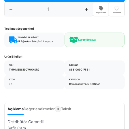
Fiyat Alarmı
Favoriler
Teslimat Seçenekleri
TAHMINI TESLIMAT
Kargo Bedava
11 Ağustos Salı
günü kargoda
Ürün Bilgileri
SKU
BARKOD
TMMM3BS190WWASR2
8681069017561
STOK
KATEGORI
+5
Romanson Erkek Kol Saati
Açıklama
Değerlendirmeler
Taksit
0
Distribütör Garantili
Safir Cam