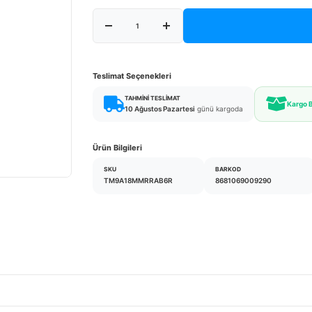
Teslimat Seçenekleri
TAHMINI TESLIMAT
Kargo 
10 Ağustos Pazartesi
günü kargoda
Ürün Bilgileri
SKU
BARKOD
TM9A18MMRRAB6R
8681069009290