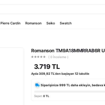
Pierre Cardin
Romanson
Seiko
Swatch
Romanson TM9A18MMRRAB6R Unis
( 0 İnceleme )
3.719 TL
Ayda
309,92 TL
’den başlayan
12
taksitle
Siparişinize
999 TL
daha ekleyin, bedava 
Sepet:
0 TL