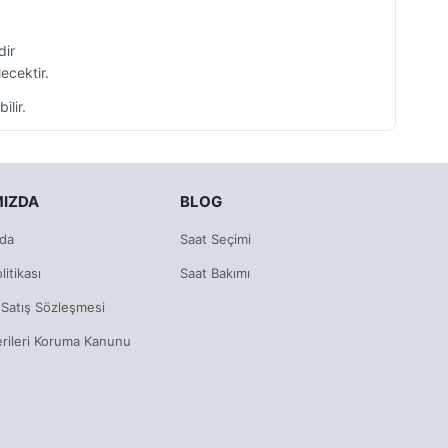
dir
ecektir.
ilir.
MIZDA
BLOG
da
Saat Seçimi
litikası
Saat Bakımı
 Satış Sözleşmesi
erileri Koruma Kanunu