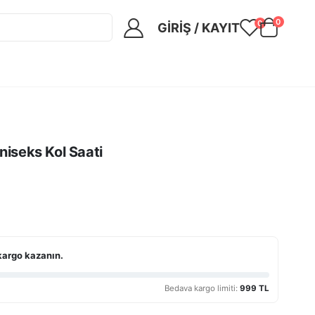
0
0
GIRIŞ / KAYIT
eks Kol Saati
kargo kazanın.
Bedava kargo limiti:
999 TL