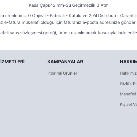
Kasa Çapı:42 mm-Su Geçirmezlik:3 Atm
m ürünlerimiz 0 Orijinal - Faturalı - Kutulu ve 2 Yıl Distribütör Garantili
z e-fatura mükellefi olduğu için faturanız e-posta adresinize gönderil
feli satış sözleşmesi gereği, ürün kullanılmamak koşuluyla iade edileb
IZMETLERI
KAMPANYALAR
HAKKI
İndirimli Ürünler
Hakkımız
Gizlilik Po
Mesafeli
Kişisel V