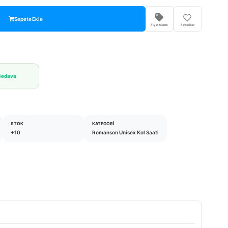
Sepete Ekle
Fiyat Alarmı
Favoriler
Bedava
STOK
KATEGORI
+10
Romanson Unisex Kol Saati