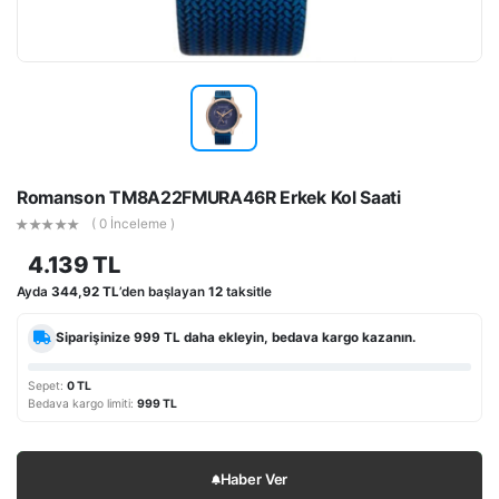
Romanson TM8A22FMURA46R Erkek Kol Saati
( 0 İnceleme )
4.139 TL
Ayda
344,92 TL
’den başlayan
12
taksitle
Siparişinize
999 TL
daha ekleyin, bedava kargo kazanın.
Sepet:
0 TL
Bedava kargo limiti:
999 TL
Haber Ver