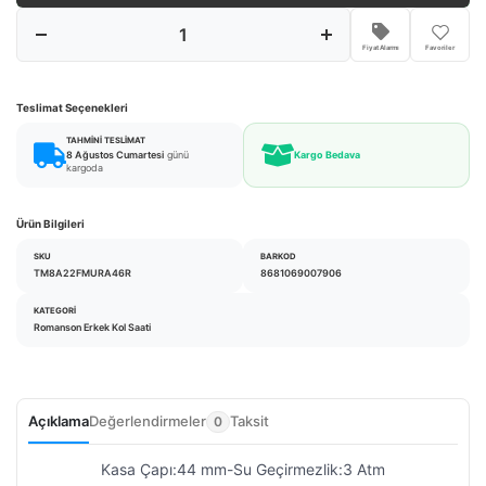
Fiyat Alarmı
Favoriler
Teslimat Seçenekleri
TAHMINI TESLIMAT
8 Ağustos Cumartesi
günü
Kargo Bedava
kargoda
Ürün Bilgileri
SKU
BARKOD
TM8A22FMURA46R
8681069007906
KATEGORI
Romanson Erkek Kol Saati
Açıklama
Değerlendirmeler
Taksit
0
Kasa Çapı:44 mm-Su Geçirmezlik:3 Atm