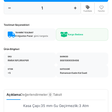
Fiyat Alarmı
Favoriler
Teslimat Seçenekleri
TAHMINI TESLIMAT
Kargo Bedava
9 Ağustos Pazar
günü kargoda
Ürün Bilgileri
SKU
BARKOD
RM9A16FLRRAP6R
8681069009498
STOK
KATEGORI
+5
Romanson Kadın Kol Saati
Açıklama
Değerlendirmeler
Taksit
0
Kasa Çapı:35 mm-Su Geçirmezlik:3 Atm