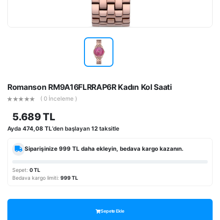
Romanson RM9A16FLRRAP6R Kadın Kol Saati
( 0 İnceleme )
5.689 TL
Ayda
474,08 TL
’den başlayan
12
taksitle
Siparişinize
999 TL
daha ekleyin, bedava kargo kazanın.
Sepet:
0 TL
Bedava kargo limiti:
999 TL
Sepete Ekle