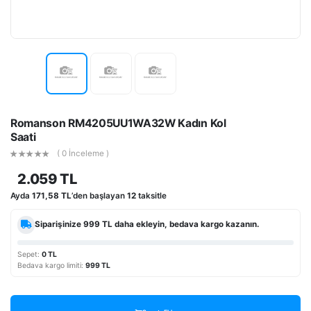
Romanson RM4205UU1WA32W Kadın Kol
Saati
( 0 İnceleme )
2.059 TL
Ayda
171,58 TL
’den başlayan
12
taksitle
Siparişinize
999 TL
daha ekleyin, bedava kargo kazanın.
Sepet:
0 TL
Bedava kargo limiti:
999 TL