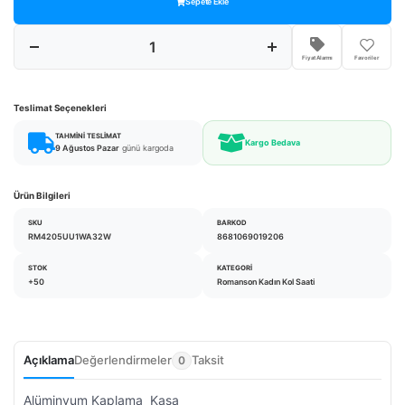
Sepete Ekle
Fiyat Alarmı
Favoriler
Teslimat Seçenekleri
TAHMINI TESLIMAT
Kargo Bedava
9 Ağustos Pazar
günü kargoda
Ürün Bilgileri
SKU
BARKOD
RM4205UU1WA32W
8681069019206
STOK
KATEGORI
+50
Romanson Kadın Kol Saati
Açıklama
Değerlendirmeler
Taksit
0
Alüminyum Kaplama Kasa