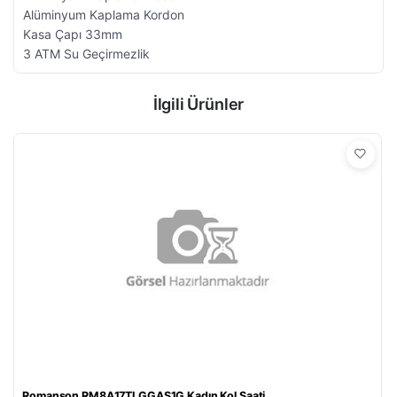
Alüminyum Kaplama Kordon
Kasa Çapı 33mm
3 ATM Su Geçirmezlik
İlgili Ürünler
Romanson RM8A17TLGGAS1G Kadın Kol Saati