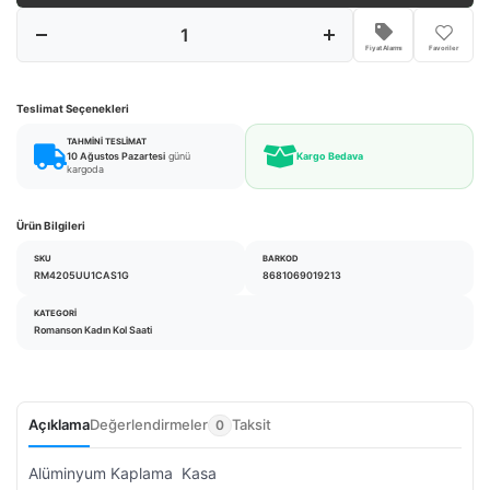
Fiyat Alarmı
Favoriler
Teslimat Seçenekleri
TAHMINI TESLIMAT
10 Ağustos Pazartesi
günü
Kargo Bedava
kargoda
Ürün Bilgileri
SKU
BARKOD
RM4205UU1CAS1G
8681069019213
KATEGORI
Romanson Kadın Kol Saati
Açıklama
Değerlendirmeler
Taksit
0
Alüminyum Kaplama Kasa