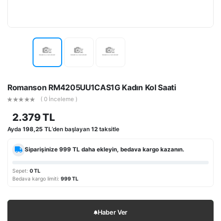
Romanson RM4205UU1CAS1G Kadın Kol Saati
( 0 İnceleme )
2.379 TL
Ayda
198,25 TL
’den başlayan
12
taksitle
Siparişinize
999 TL
daha ekleyin, bedava kargo kazanın.
Sepet:
0 TL
Bedava kargo limiti:
999 TL
Haber Ver