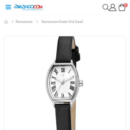
0
Romanson
Romanson Kadın Kol Saati