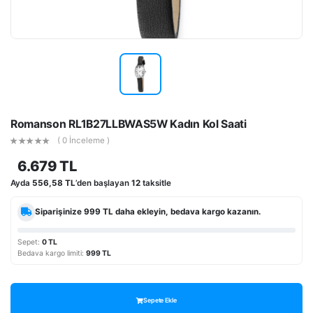
Romanson RL1B27LLBWAS5W Kadın Kol Saati
( 0 İnceleme )
6.679 TL
Ayda
556,58 TL
’den başlayan
12
taksitle
Siparişinize
999 TL
daha ekleyin, bedava kargo kazanın.
Sepet:
0 TL
Bedava kargo limiti:
999 TL
Sepete Ekle