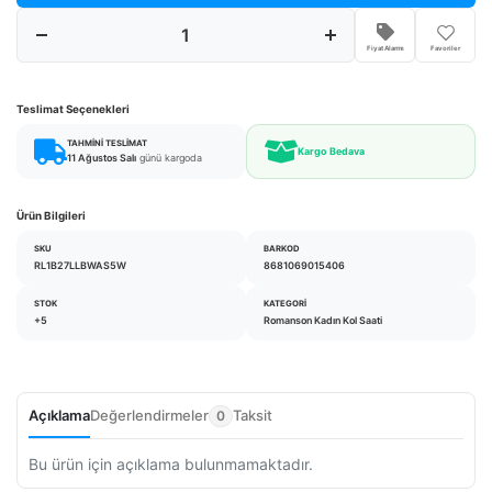
Fiyat Alarmı
Favoriler
Teslimat Seçenekleri
TAHMINI TESLIMAT
Kargo Bedava
11 Ağustos Salı
günü kargoda
Ürün Bilgileri
SKU
BARKOD
RL1B27LLBWAS5W
8681069015406
STOK
KATEGORI
+5
Romanson Kadın Kol Saati
Açıklama
Değerlendirmeler
Taksit
0
Bu ürün için açıklama bulunmamaktadır.