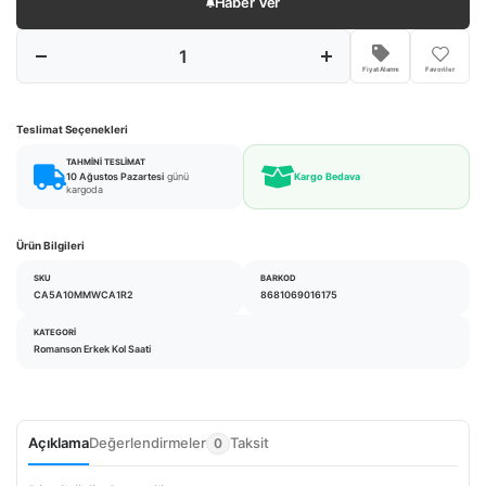
Haber Ver
Fiyat Alarmı
Favoriler
Teslimat Seçenekleri
TAHMINI TESLIMAT
10 Ağustos Pazartesi
günü
Kargo Bedava
kargoda
Ürün Bilgileri
SKU
BARKOD
CA5A10MMWCA1R2
8681069016175
KATEGORI
Romanson Erkek Kol Saati
Açıklama
Değerlendirmeler
Taksit
0