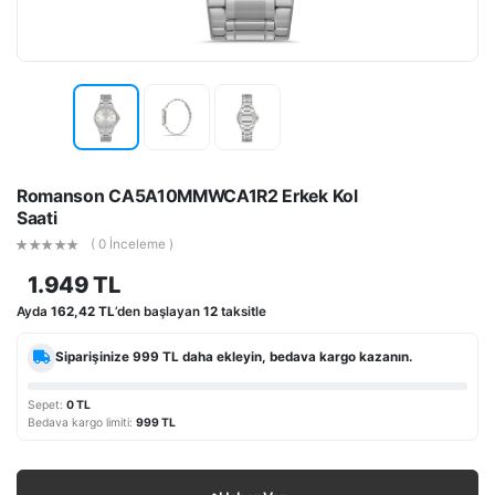
Romanson CA5A10MMWCA1R2 Erkek Kol
Saati
( 0 İnceleme )
1.949 TL
Ayda
162,42 TL
’den başlayan
12
taksitle
Siparişinize
999 TL
daha ekleyin, bedava kargo kazanın.
Sepet:
0 TL
Bedava kargo limiti:
999 TL