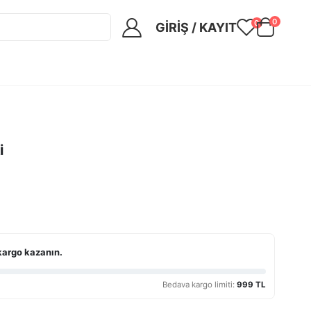
0
0
GIRIŞ / KAYIT
i
kargo kazanın.
Bedava kargo limiti:
999 TL