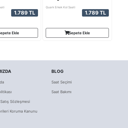
ati
Quark Erkek Kol Saati
1.789 TL
1.789 TL
epete Ekle
Sepete Ekle
MIZDA
BLOG
da
Saat Seçimi
litikası
Saat Bakımı
 Satış Sözleşmesi
erileri Koruma Kanunu