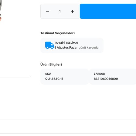
Teslimat Seçenekleri
TAHMINI TESLIMAT
9 Ağustos Pazar
günü kargoda
Ürün Bilgileri
SKU
BARKOD
QU-353G-5
8681069016809