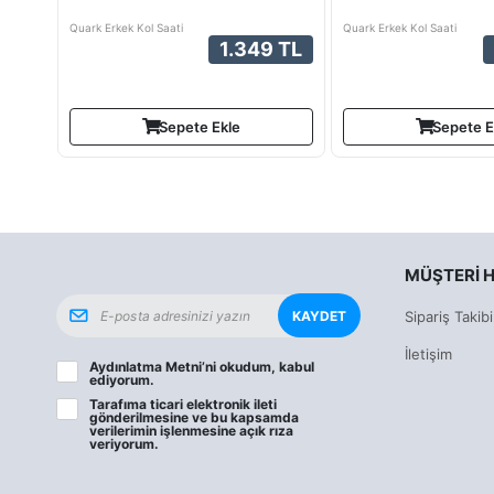
Quark Erkek Kol Saati
Quark Erkek Kol Saati
1.349 TL
Sepete Ekle
Sepete E
MÜŞTERI H
KAYDET
Sipariş Takibi
İletişim
Aydınlatma Metni
’ni okudum, kabul
ediyorum.
Tarafıma ticari elektronik ileti
gönderilmesine ve bu kapsamda
verilerimin işlenmesine
açık rıza
veriyorum.