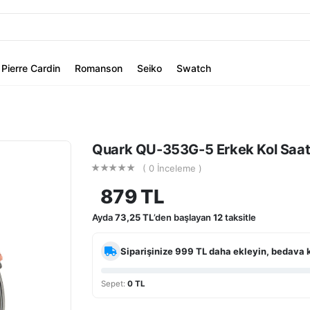
Pierre Cardin
Romanson
Seiko
Swatch
Quark QU-353G-5 Erkek Kol Saat
( 0 İnceleme )
879 TL
Ayda
73,25 TL
’den başlayan
12
taksitle
Siparişinize
999 TL
daha ekleyin, bedava 
Sepet:
0 TL