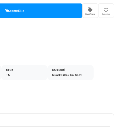
Sepete Ekle
Fiyat Alarmı
Favoriler
STOK
KATEGORI
+5
Quark Erkek Kol Saati