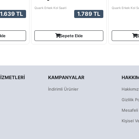
Quark Erkek Kol Saati
Quark Erkek Kol Sa
1.639 TL
1.789 TL
kle
Sepete Ekle
S
IZMETLERI
KAMPANYALAR
HAKKI
İndirimli Ürünler
Hakkımız
Gizlilik Po
Mesafeli
Kişisel V