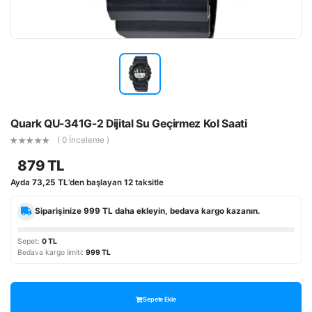
Quark QU-341G-2 Dijital Su Geçirmez Kol Saati
( 0 İnceleme )
879 TL
Ayda
73,25 TL
’den başlayan
12
taksitle
Siparişinize
999 TL
daha ekleyin, bedava kargo kazanın.
Sepet:
0 TL
Bedava kargo limiti:
999 TL
Sepete Ekle