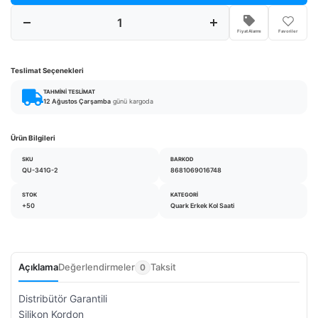
Fiyat Alarmı
Favoriler
Teslimat Seçenekleri
TAHMINI TESLIMAT
12 Ağustos Çarşamba
günü kargoda
Ürün Bilgileri
SKU
BARKOD
QU-341G-2
8681069016748
STOK
KATEGORI
+50
Quark Erkek Kol Saati
Açıklama
Değerlendirmeler
Taksit
0
Distribütör Garantili
Silikon Kordon