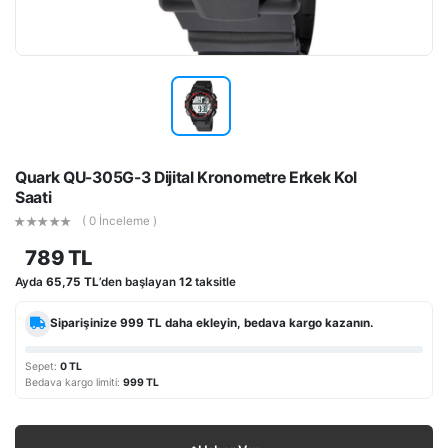
Quark QU-305G-3 Dijital Kronometre Erkek Kol
Saati
( 0 İnceleme )
789 TL
Ayda
65,75 TL
’den başlayan
12
taksitle
Siparişinize
999 TL
daha ekleyin, bedava kargo kazanın.
Sepet:
0 TL
Bedava kargo limiti:
999 TL