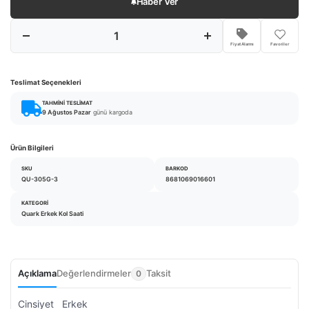
Haber Ver
Fiyat Alarmı
Favoriler
Teslimat Seçenekleri
TAHMINI TESLIMAT
9 Ağustos Pazar
günü kargoda
Ürün Bilgileri
SKU
BARKOD
QU-305G-3
8681069016601
KATEGORI
Quark Erkek Kol Saati
Açıklama
Değerlendirmeler
Taksit
0
Cinsiyet
Erkek