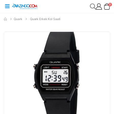
0
Quark
Quark Erkek Kol Saati