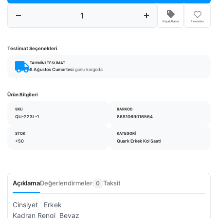
Fiyat Alarmı
Favoriler
Teslimat Seçenekleri
TAHMINI TESLIMAT
8 Ağustos Cumartesi
günü kargoda
Ürün Bilgileri
SKU
BARKOD
QU-223L-1
8681069016564
STOK
KATEGORI
+50
Quark Erkek Kol Saati
Açıklama
Değerlendirmeler
Taksit
0
Cinsiyet
Erkek
Kadran Rengi
Beyaz