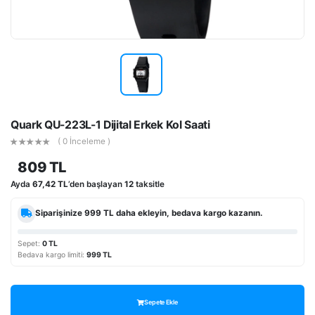
Quark QU-223L-1 Dijital Erkek Kol Saati
( 0 İnceleme )
809 TL
Ayda
67,42 TL
’den başlayan
12
taksitle
Siparişinize
999 TL
daha ekleyin, bedava kargo kazanın.
Sepet:
0 TL
Bedava kargo limiti:
999 TL
Sepete Ekle