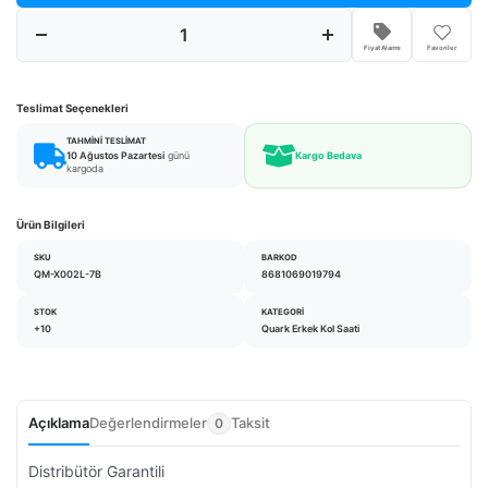
Fiyat Alarmı
Favoriler
Teslimat Seçenekleri
TAHMINI TESLIMAT
10 Ağustos Pazartesi
günü
Kargo Bedava
kargoda
Ürün Bilgileri
SKU
BARKOD
QM-X002L-7B
8681069019794
STOK
KATEGORI
+10
Quark Erkek Kol Saati
Açıklama
Değerlendirmeler
Taksit
0
Distribütör Garantili