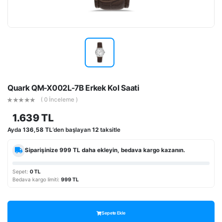
Quark QM-X002L-7B Erkek Kol Saati
( 0 İnceleme )
1.639 TL
Ayda
136,58 TL
’den başlayan
12
taksitle
Siparişinize
999 TL
daha ekleyin, bedava kargo kazanın.
Sepet:
0 TL
Bedava kargo limiti:
999 TL
Sepete Ekle