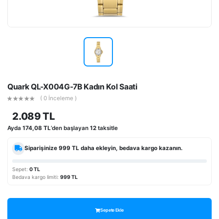
Quark QL-X004G-7B Kadın Kol Saati
( 0 İnceleme )
2.089 TL
Ayda
174,08 TL
’den başlayan
12
taksitle
Siparişinize
999 TL
daha ekleyin, bedava kargo kazanın.
Sepet:
0 TL
Bedava kargo limiti:
999 TL
Sepete Ekle