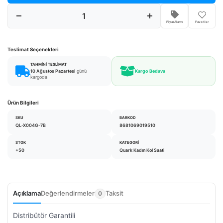
Fiyat Alarmı
Favoriler
Teslimat Seçenekleri
TAHMINI TESLIMAT
10 Ağustos Pazartesi
günü
Kargo Bedava
kargoda
Ürün Bilgileri
SKU
BARKOD
QL-X004G-7B
8681069019510
STOK
KATEGORI
+50
Quark Kadın Kol Saati
Açıklama
Değerlendirmeler
Taksit
0
Distribütör Garantili