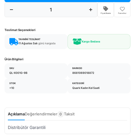
Fiyat Alarmı
Favoriler
Teslimat Seçenekleri
TAHMINI TESLIMAT
Kargo Bedava
11 Ağustos Salı
günü kargoda
Ürün Bilgileri
SKU
BARKOD
QL-X001G-9B
8681069018872
STOK
KATEGORI
+10
Quark Kadın Kol Saati
Açıklama
Değerlendirmeler
Taksit
0
Distribütör Garantili