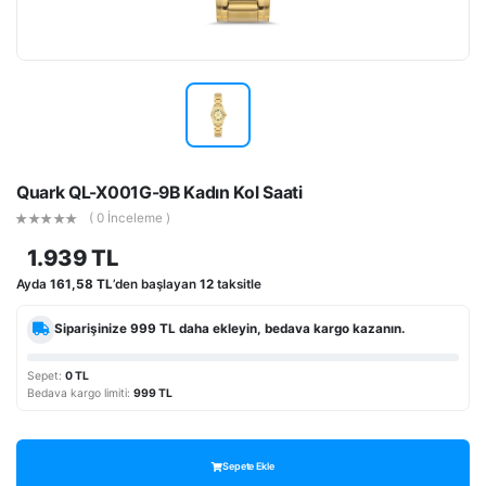
Quark QL-X001G-9B Kadın Kol Saati
( 0 İnceleme )
1.939 TL
Ayda
161,58 TL
’den başlayan
12
taksitle
Siparişinize
999 TL
daha ekleyin, bedava kargo kazanın.
Sepet:
0 TL
Bedava kargo limiti:
999 TL
Sepete Ekle