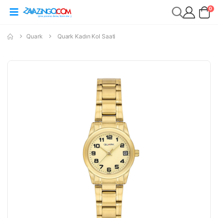
0
Quark
Quark Kadın Kol Saati