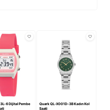
L-6 Dijital Pembe
Quark QL-X001D-3B Kadın Kol
ati
Saati