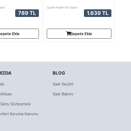
aati
Quark Kadın Kol Saati
789 TL
1.639 TL
epete Ekle
Sepete Ekle
MIZDA
BLOG
da
Saat Seçimi
litikası
Saat Bakımı
 Satış Sözleşmesi
erileri Koruma Kanunu