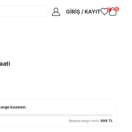
0
0
GIRIŞ / KAYIT
aati
kargo kazanın.
Bedava kargo limiti:
999 TL