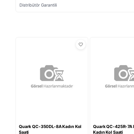
Distribütör Garantili
Quark QC-350DL-8A Kadın Kol
Quark QC-425R-7A K
Saati
Kadın Kol Saati