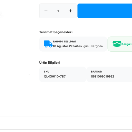
Teslimat Seçenekleri
TAHMINI TESLIMAT
Kargo 
10 Ağustos Pazartesi
günü kargoda
Ürün Bilgileri
SKU
BARKOD
QL-X001D-7B7
8681069019992