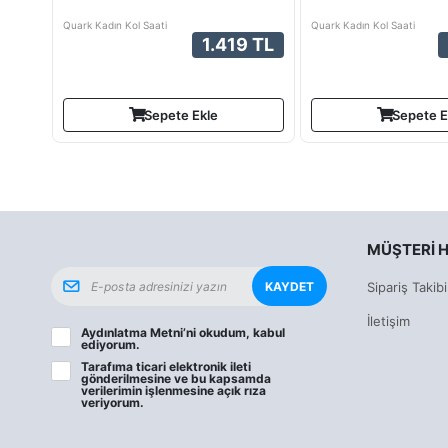
Quark Kadın Kol Saati
Quark Kadın Kol Saati
1.419 TL
Sepete Ekle
Sepete E
MÜŞTERI H
KAYDET
Sipariş Takibi
İletişim
Aydınlatma Metni
’ni okudum, kabul
ediyorum.
Tarafıma ticari elektronik ileti
gönderilmesine ve bu kapsamda
verilerimin işlenmesine
açık rıza
veriyorum.