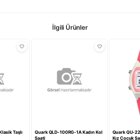
İlgili Ürünler
lasik Taşlı
Quark QLD-100RG-1A Kadın Kol
Quark QU-223
Saati
Kız Çocuk Sa