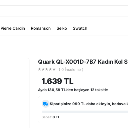
Pierre Cardin
Romanson
Seiko
Swatch
Quark QL-X001D-7B7 Kadın Kol S
( 0 İnceleme )
1.639 TL
Ayda
136,58 TL
’den başlayan
12
taksitle
Siparişinize
999 TL
daha ekleyin, bedava 
Sepet:
0 TL