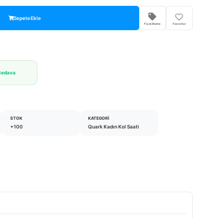
Sepete Ekle
Fiyat Alarmı
Favoriler
Bedava
STOK
KATEGORI
+100
Quark Kadın Kol Saati