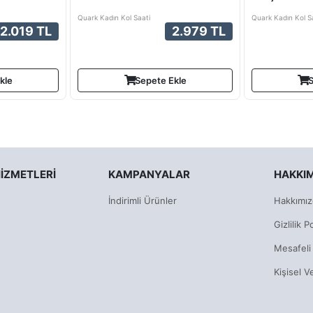
Quark Kadın Kol Saati
Quark Kadın Kol S
2.019 TL
2.979 TL
kle
Sepete Ekle
S
IZMETLERI
KAMPANYALAR
HAKKI
İndirimli Ürünler
Hakkımız
Gizlilik Po
Mesafeli
Kişisel V