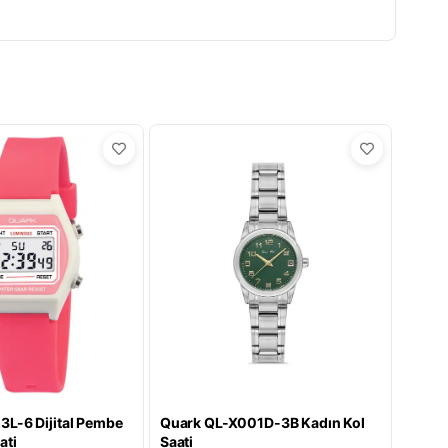
L-6 Dijital Pembe
Quark QL-X001D-3B Kadın Kol
ati
Saati