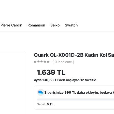
Pierre Cardin
Romanson
Seiko
Swatch
Quark QL-X001D-2B Kadın Kol Sa
( 0 İnceleme )
1.639 TL
Ayda
136,58 TL
’den başlayan
12
taksitle
Siparişinize
999 TL
daha ekleyin, bedava 
Sepet:
0 TL