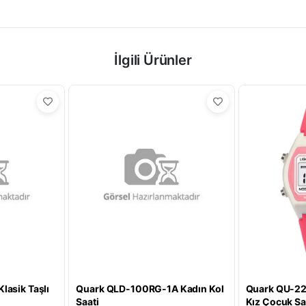
İlgili Ürünler
lasik Taşlı
Quark QLD-100RG-1A Kadın Kol
Quark QU-223
Saati
Kız Çocuk Sa