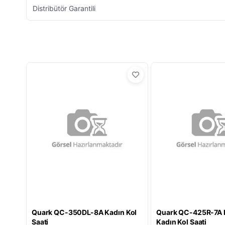
Distribütör Garantili
Quark QC-350DL-8A Kadın Kol
Quark QC-425R-7A K
Saati
Kadın Kol Saati