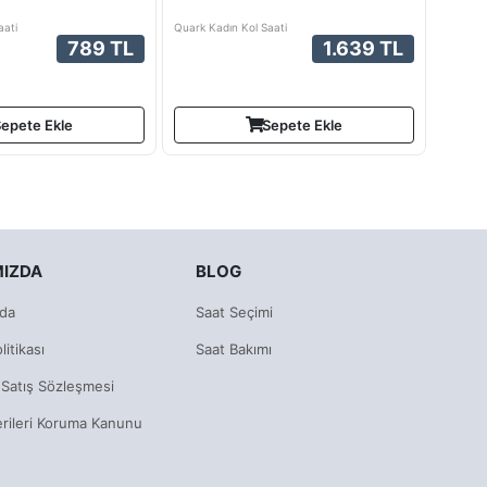
aati
Quark Kadın Kol Saati
789 TL
1.639 TL
epete Ekle
Sepete Ekle
MIZDA
BLOG
da
Saat Seçimi
litikası
Saat Bakımı
 Satış Sözleşmesi
erileri Koruma Kanunu