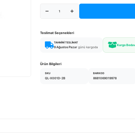
Teslimat Seçenekleri
TAHMINI TESLIMAT
Kargo Beda
9 Ağustos Pazar
günü kargoda
Ürün Bilgileri
SKU
BARKOD
QL-X001D-2B
8681069019978