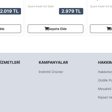
Quark Kadın Kol Saati
Quark Kadın Kol S
2.019 TL
2.979 TL
kle
Sepete Ekle
S
IZMETLERI
KAMPANYALAR
HAKKI
İndirimli Ürünler
Hakkımız
Gizlilik Po
Mesafeli
Kişisel V