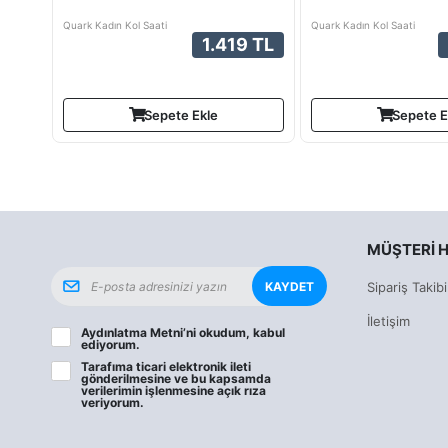
Quark Kadın Kol Saati
Quark Kadın Kol Saati
1.419 TL
Sepete Ekle
Sepete E
MÜŞTERI H
KAYDET
Sipariş Takibi
İletişim
Aydınlatma Metni
’ni okudum, kabul
ediyorum.
Tarafıma ticari elektronik ileti
gönderilmesine ve bu kapsamda
verilerimin işlenmesine
açık rıza
veriyorum.