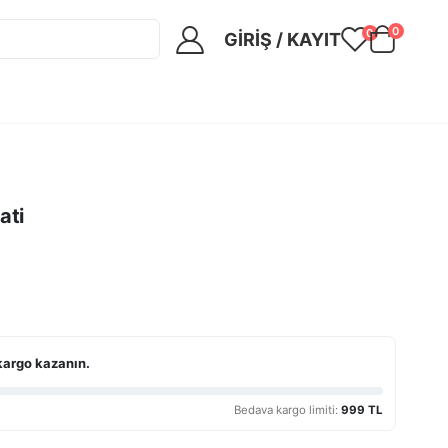
0
0
GIRIŞ / KAYIT
ati
kargo kazanın.
Bedava kargo limiti:
999 TL