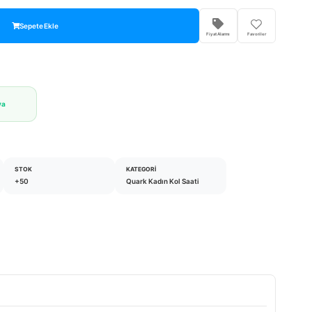
Sepete Ekle
Fiyat Alarmı
Favoriler
va
STOK
KATEGORI
+50
Quark Kadın Kol Saati