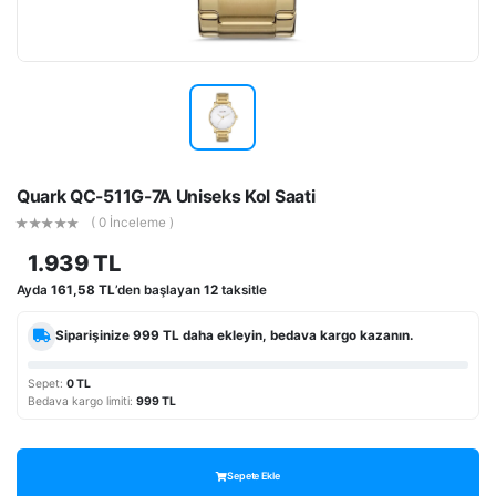
Quark QC-511G-7A Uniseks Kol Saati
( 0 İnceleme )
1.939 TL
Ayda
161,58 TL
’den başlayan
12
taksitle
Siparişinize
999 TL
daha ekleyin, bedava kargo kazanın.
Sepet:
0 TL
Bedava kargo limiti:
999 TL
Sepete Ekle