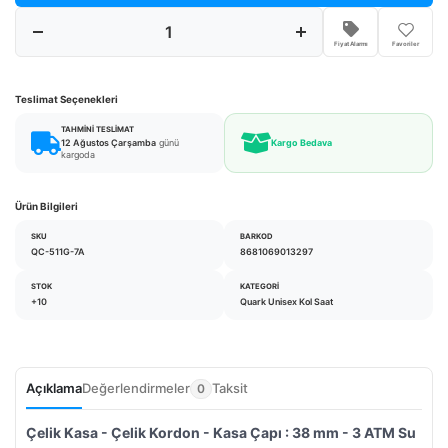
Fiyat Alarmı
Favoriler
Teslimat Seçenekleri
TAHMINI TESLIMAT
12 Ağustos Çarşamba
günü
Kargo Bedava
kargoda
Ürün Bilgileri
SKU
BARKOD
QC-511G-7A
8681069013297
STOK
KATEGORI
+10
Quark Unisex Kol Saat
Açıklama
Değerlendirmeler
Taksit
0
Çelik Kasa - Çelik Kordon - Kasa Çapı : 38 mm - 3 ATM Su