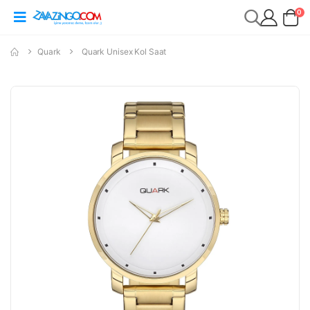
0
Quark
Quark Unisex Kol Saat