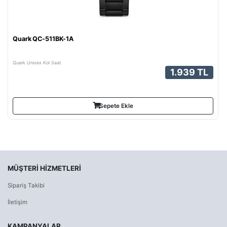
Quark QC-511BK-1A
Quark Unisex Kol Saat
1.939 TL
Sepete Ekle
MÜŞTERI HIZMETLERI
Sipariş Takibi
İletişim
KAMPANYALAR