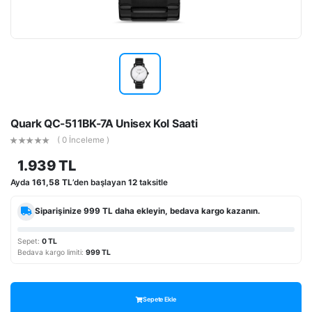
Quark QC-511BK-7A Unisex Kol Saati
( 0 İnceleme )
1.939 TL
Ayda
161,58 TL
’den başlayan
12
taksitle
Siparişinize
999 TL
daha ekleyin, bedava kargo kazanın.
Sepet:
0 TL
Bedava kargo limiti:
999 TL
Sepete Ekle