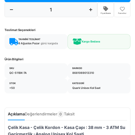
Fiyat Alarmı
Favoriler
Teslimat Seçenekleri
TAHMINI TESLIMAT
Kargo Bedava
9 Ağustos Pazar
günü kargoda
Ürün Bilgileri
SKU
BARKOD
QC-511BK-7A
8681069013310
STOK
KATEGORI
+50
Quark Unisex Kol Saat
Açıklama
Değerlendirmeler
Taksit
0
Çelik Kasa - Çelik Kordon - Kasa Çapı : 38 mm - 3 ATM Su
Geçirmezlik -Analog Unisex Kol Saati