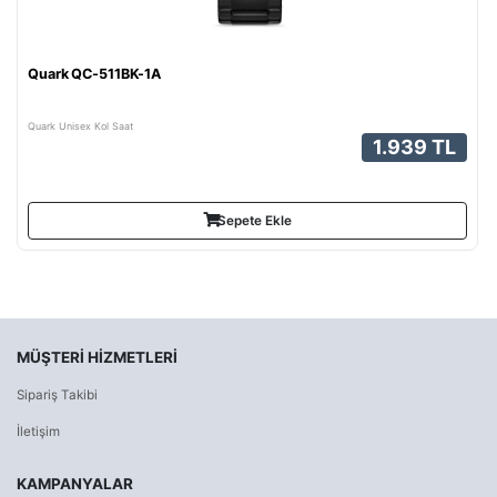
Quark QC-511BK-1A
Quark Unisex Kol Saat
1.939 TL
Sepete Ekle
MÜŞTERI HIZMETLERI
Sipariş Takibi
İletişim
KAMPANYALAR