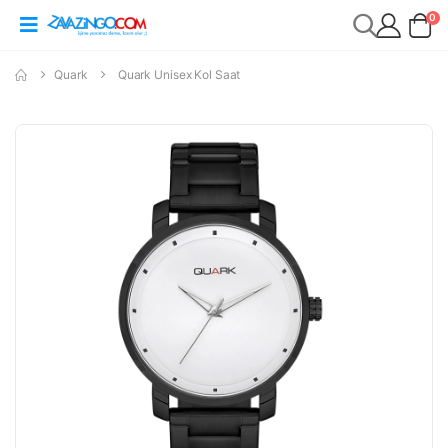
0
Quark
Quark Unisex Kol Saat