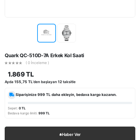
Quark QC-510D-7A Erkek Kol Saati
( 0 İnceleme )
1.869 TL
Ayda
155,75 TL
’den başlayan
12
taksitle
Siparişinize
999 TL
daha ekleyin, bedava kargo kazanın.
Sepet:
0 TL
Bedava kargo limiti:
999 TL
Haber Ver