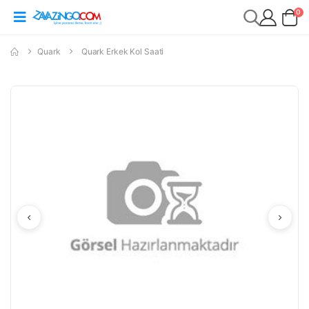
0
Quark
Quark Erkek Kol Saati