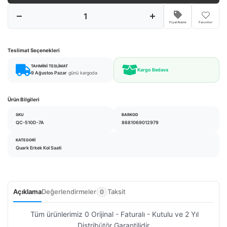
Fiyat Alarmı
Favoriler
Teslimat Seçenekleri
TAHMINI TESLIMAT
Kargo Bedava
9 Ağustos Pazar
günü kargoda
Ürün Bilgileri
SKU
BARKOD
QC-510D-7A
8681069012979
KATEGORI
Quark Erkek Kol Saati
Açıklama
Değerlendirmeler
Taksit
0
Tüm ürünlerimiz 0 Orijinal - Faturalı - Kutulu ve 2 Yıl
Distribütör Garantilidir