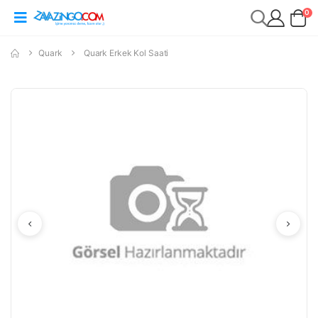
0
Quark
Quark Erkek Kol Saati