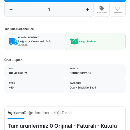
Fiyat Alarmı
Favoriler
Teslimat Seçenekleri
TAHMINI TESLIMAT
8 Ağustos Cumartesi
günü
Kargo Bedava
kargoda
Ürün Bilgileri
SKU
BARKOD
QC-424RG-7A
8681069012535
STOK
KATEGORI
+10
Quark Erkek Kol Saati
Açıklama
Değerlendirmeler
Taksit
0
Tüm ürünlerimiz 0 Orijinal - Faturalı - Kutulu