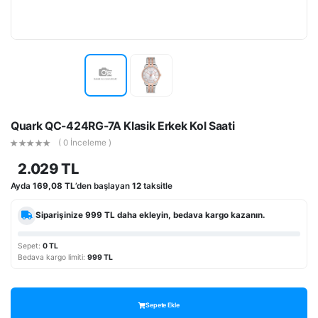
Quark QC-424RG-7A Klasik Erkek Kol Saati
( 0 İnceleme )
2.029 TL
Ayda
169,08 TL
’den başlayan
12
taksitle
Siparişinize
999 TL
daha ekleyin, bedava kargo kazanın.
Sepet:
0 TL
Bedava kargo limiti:
999 TL
Sepete Ekle