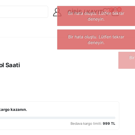
0
0
GIRIŞ / KAYIT
l Saati
kargo kazanın.
Bedava kargo limiti:
999 TL