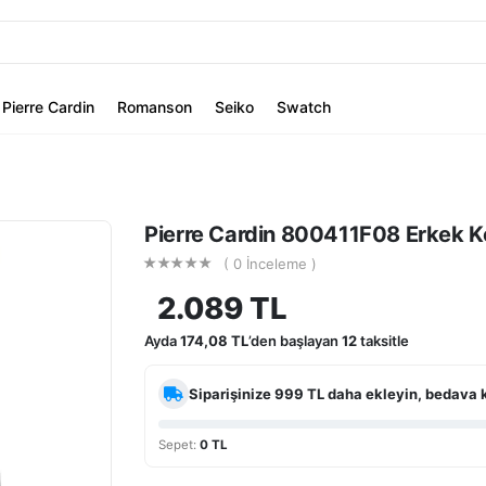
Pierre Cardin
Romanson
Seiko
Swatch
Pierre Cardin 800411F08 Erkek Ko
( 0 İnceleme )
2.089 TL
Ayda
174,08 TL
’den başlayan
12
taksitle
Siparişinize
999 TL
daha ekleyin, bedava 
Sepet:
0 TL