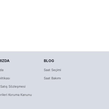
MIZDA
BLOG
da
Saat Seçimi
litikası
Saat Bakımı
 Satış Sözleşmesi
erileri Koruma Kanunu