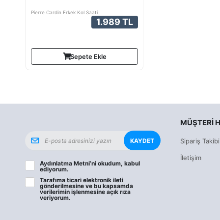
Pierre Cardin Erkek Kol Saati
1.989 TL
Sepete Ekle
MÜŞTERI H
KAYDET
Sipariş Takibi
İletişim
Aydınlatma Metni
’ni okudum, kabul
ediyorum.
Tarafıma ticari elektronik ileti
gönderilmesine ve bu kapsamda
verilerimin işlenmesine
açık rıza
veriyorum.