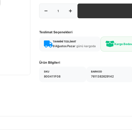
Teslimat Seçenekleri
TAHMINI TESLIMAT
Kargo Beda
9 Ağustos Pazar
günü kargoda
Ürün Bilgileri
SKU
BARKOD
800411F08
7611382629142