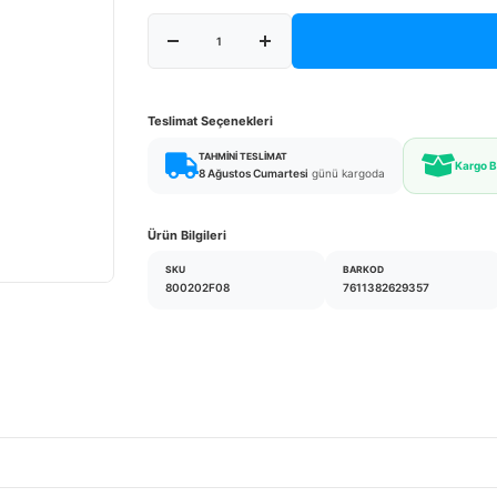
Teslimat Seçenekleri
TAHMINI TESLIMAT
Kargo 
8 Ağustos Cumartesi
günü kargoda
Ürün Bilgileri
SKU
BARKOD
800202F08
7611382629357