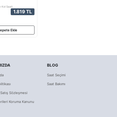
n Kol Saati
1.819 TL
epete Ekle
MIZDA
BLOG
da
Saat Seçimi
litikası
Saat Bakımı
 Satış Sözleşmesi
erileri Koruma Kanunu