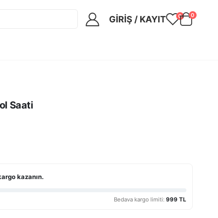
0
0
GIRIŞ / KAYIT
l Saati
kargo kazanın.
Bedava kargo limiti:
999 TL