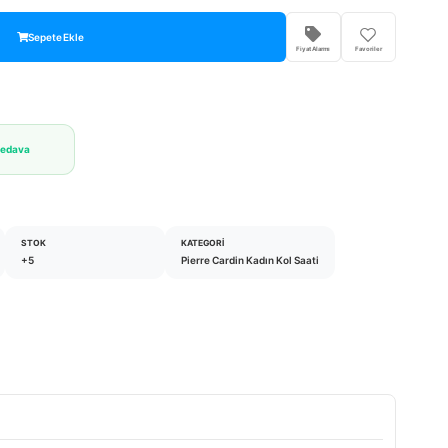
Sepete Ekle
Fiyat Alarmı
Favoriler
Bedava
STOK
KATEGORI
+5
Pierre Cardin Kadın Kol Saati