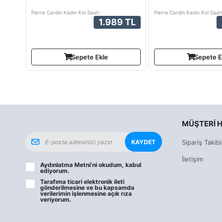
Pierre Cardin Kadın Kol Saati
Pierre Cardin Kadın Kol Saati
1.989 TL
Sepete Ekle
Sepete E
MÜŞTERI H
KAYDET
Sipariş Takibi
İletişim
Aydınlatma Metni
’ni okudum, kabul
ediyorum.
Tarafıma ticari elektronik ileti
gönderilmesine ve bu kapsamda
verilerimin işlenmesine
açık rıza
veriyorum.