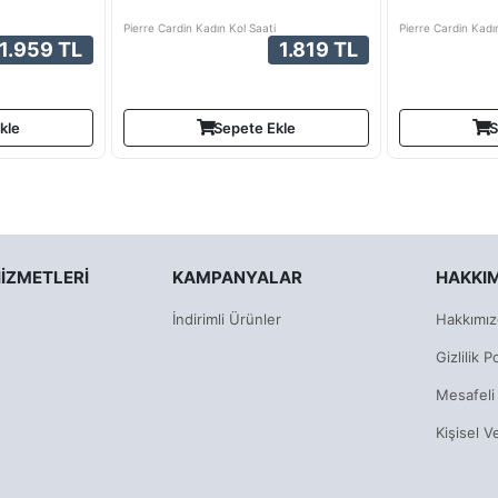
Pierre Cardin Kadın Kol Saati
Pierre Cardin Kadı
1.959 TL
1.819 TL
kle
Sepete Ekle
S
IZMETLERI
KAMPANYALAR
HAKKI
İndirimli Ürünler
Hakkımız
Gizlilik Po
Mesafeli
Kişisel V