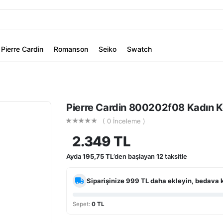
Pierre Cardin
Romanson
Seiko
Swatch
Pierre Cardin 800202f08 Kadın Ko
( 0 İnceleme )
2.349 TL
Ayda
195,75 TL
’den başlayan
12
taksitle
Siparişinize
999 TL
daha ekleyin, bedava 
Sepet:
0 TL