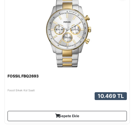
FOSSIL FBQ2693
Fossil Erkek Kol Saati
10.469 TL
Sepete Ekle