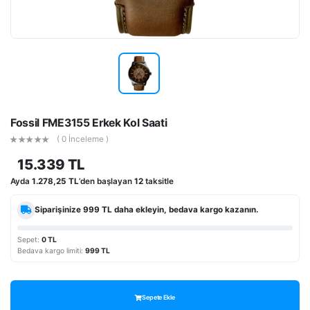
Fossil FME3155 Erkek Kol Saati
( 0 İnceleme )
15.339 TL
Ayda
1.278,25 TL
’den başlayan
12
taksitle
Siparişinize
999 TL
daha ekleyin, bedava kargo kazanın.
Sepet:
0 TL
Bedava kargo limiti:
999 TL
Sepete Ekle