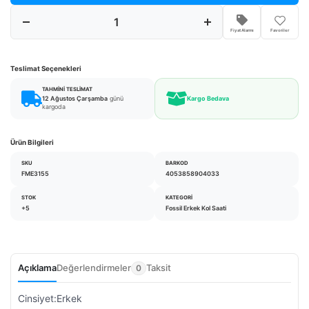
Fiyat Alarmı
Favoriler
Teslimat Seçenekleri
TAHMINI TESLIMAT
12 Ağustos Çarşamba
günü
Kargo Bedava
kargoda
Ürün Bilgileri
SKU
BARKOD
FME3155
4053858904033
STOK
KATEGORI
+5
Fossil Erkek Kol Saati
Açıklama
Değerlendirmeler
Taksit
0
Cinsiyet:Erkek