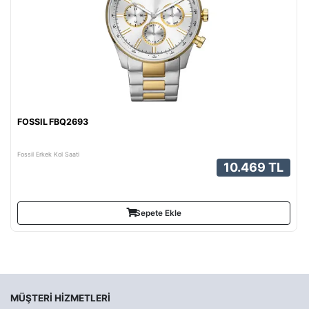
FOSSIL FBQ2693
Fossil Erkek Kol Saati
10.469 TL
Sepete Ekle
MÜŞTERI HIZMETLERI