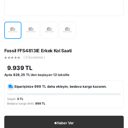
Fossil FFS4813IE Erkek Kol Saati
( 0 İnceleme )
9.939 TL
Ayda
828,25 TL
’den başlayan
12
taksitle
Siparişinize
999 TL
daha ekleyin, bedava kargo kazanın.
Sepet:
0 TL
Bedava kargo limiti:
999 TL
Haber Ver