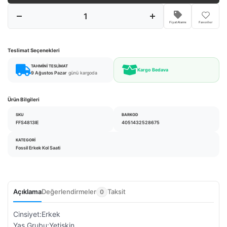
Fiyat Alarmı
Favoriler
Teslimat Seçenekleri
TAHMINI TESLIMAT
Kargo Bedava
9 Ağustos Pazar
günü kargoda
Ürün Bilgileri
SKU
BARKOD
FFS4813IE
4051432528675
KATEGORI
Fossil Erkek Kol Saati
Açıklama
Değerlendirmeler
Taksit
0
Cinsiyet:Erkek
Yaş Grubu:Yetişkin