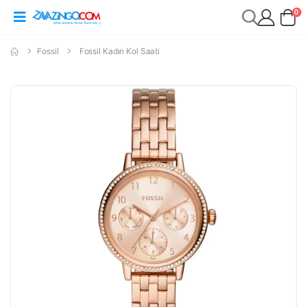
0
Fossil
Fossil Kadın Kol Saati