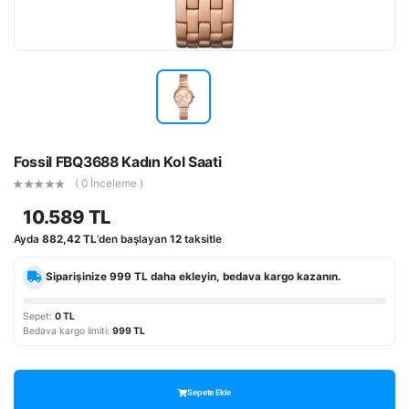
Fossil FBQ3688 Kadın Kol Saati
( 0 İnceleme )
10.589 TL
Ayda
882,42 TL
’den başlayan
12
taksitle
Siparişinize
999 TL
daha ekleyin, bedava kargo kazanın.
Sepet:
0 TL
Bedava kargo limiti:
999 TL
Sepete Ekle