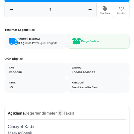
Fiyat Alarmı
Favoriler
Teslimat Seçenekleri
TAHMINI TESLIMAT
Kargo Bedava
9 Ağustos Pazar
günü kargoda
Ürün Bilgileri
SKU
BARKOD
FBQ3688
4064092040692
STOK
KATEGORI
+5
Fossil Kadın Kol Saati
Açıklama
Değerlendirmeler
Taksit
0
Cinsiyet:Kadın
Marka:Fossil