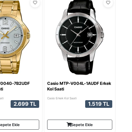
V004G-7B2UDF
Casio MTP-V004L-1AUDF Erkek
ti
Kol Saati
ati
Casio Erkek Kol Saati
2.699 TL
1.519 TL
epete Ekle
Sepete Ekle