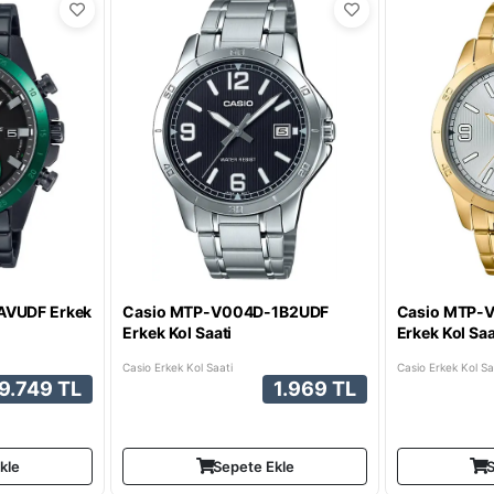
AVUDF Erkek
Casio MTP-V004D-1B2UDF
Casio MTP-
Erkek Kol Saati
Erkek Kol Saa
Casio Erkek Kol Saati
Casio Erkek Kol Sa
9.749 TL
1.969 TL
kle
Sepete Ekle
S