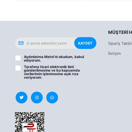
MÜŞTERI H
KAYDET
Sipariş Takibi
İletişim
Aydınlatma Metni
’ni okudum, kabul
ediyorum.
Tarafıma ticari elektronik ileti
gönderilmesine ve bu kapsamda
verilerimin işlenmesine
açık rıza
veriyorum.