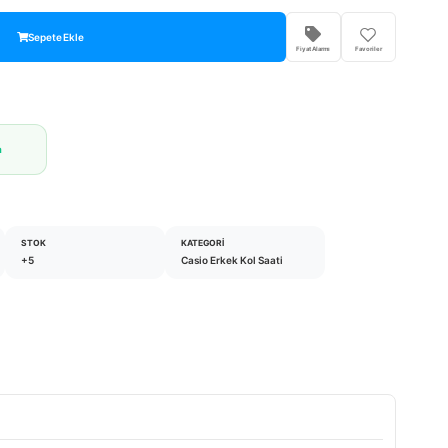
Sepete Ekle
Fiyat Alarmı
Favoriler
a
STOK
KATEGORI
+5
Casio Erkek Kol Saati