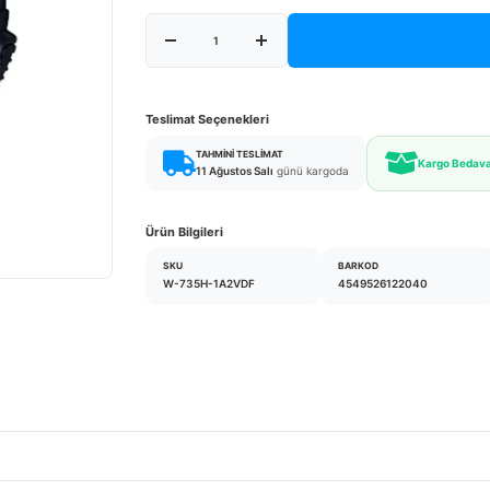
Teslimat Seçenekleri
TAHMINI TESLIMAT
Kargo Bedav
11 Ağustos Salı
günü kargoda
Ürün Bilgileri
SKU
BARKOD
W-735H-1A2VDF
4549526122040