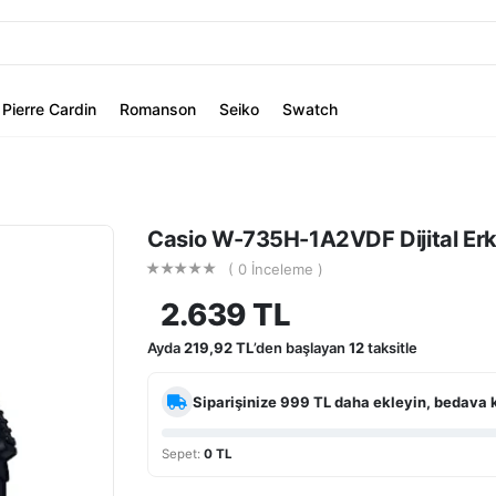
Pierre Cardin
Romanson
Seiko
Swatch
Casio W-735H-1A2VDF Dijital Erk
( 0 İnceleme )
2.639 TL
Ayda
219,92 TL
’den başlayan
12
taksitle
Siparişinize
999 TL
daha ekleyin, bedava 
Sepet:
0 TL