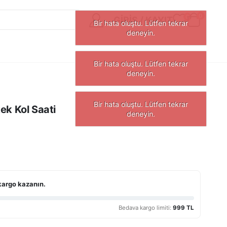
0
0
GIRIŞ / KAYIT
ek Kol Saati
kargo kazanın.
Bedava kargo limiti:
999 TL