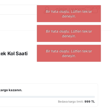
0
0
GIRIŞ / KAYIT
ek Kol Saati
kargo kazanın.
Bedava kargo limiti:
999 TL