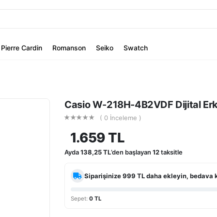
Pierre Cardin
Romanson
Seiko
Swatch
Casio W-218H-4B2VDF Dijital Erk
( 0 İnceleme )
1.659 TL
Ayda
138,25 TL
’den başlayan
12
taksitle
Siparişinize
999 TL
daha ekleyin, bedava 
Sepet:
0 TL