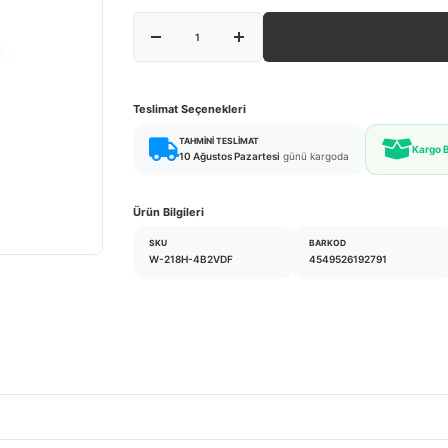
Teslimat Seçenekleri
TAHMINI TESLIMAT
Kargo 
10 Ağustos Pazartesi
günü kargoda
Ürün Bilgileri
SKU
BARKOD
W-218H-4B2VDF
4549526192791