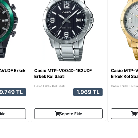
AVUDF Erkek
Casio MTP-V004D-1B2UDF
Casio MTP-
Erkek Kol Saati
Erkek Kol Saa
Casio Erkek Kol Saati
Casio Erkek Kol Sa
9.749 TL
1.969 TL
kle
Sepete Ekle
S