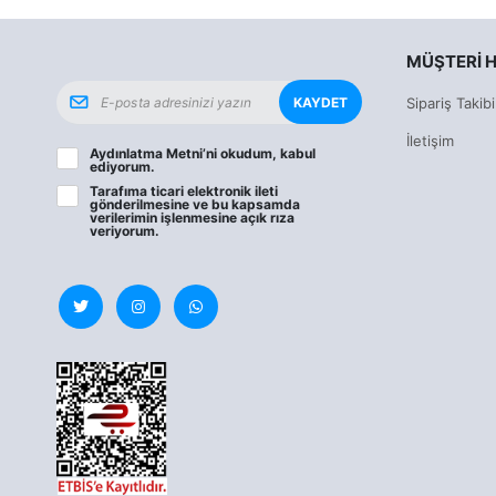
MÜŞTERI H
KAYDET
Sipariş Takibi
İletişim
Aydınlatma Metni
’ni okudum, kabul
ediyorum.
Tarafıma ticari elektronik ileti
gönderilmesine ve bu kapsamda
verilerimin işlenmesine
açık rıza
veriyorum.