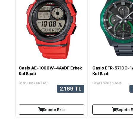
Casio AE-1000W-4AVDF Erkek
Casio EFR-571DC-1
Kol Saati
Kol Saati
Casio Erkek Kol Saati
Casio Erkek Kol Saati
2.169 TL
Sepete Ekle
Sepete E