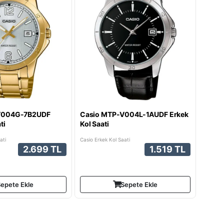
V004G-7B2UDF
Casio MTP-V004L-1AUDF Erkek
ti
Kol Saati
ati
Casio Erkek Kol Saati
2.699 TL
1.519 TL
epete Ekle
Sepete Ekle