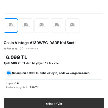
Casio Vintage A130WEG-9ADF Kol Saati
( 0 İnceleme )
6.099 TL
Ayda
508,25 TL
’den başlayan
12
taksitle
Siparişinize
999 TL
daha ekleyin, bedava kargo kazanın.
Sepet:
0 TL
Bedava kargo limiti:
999 TL
Haber Ver