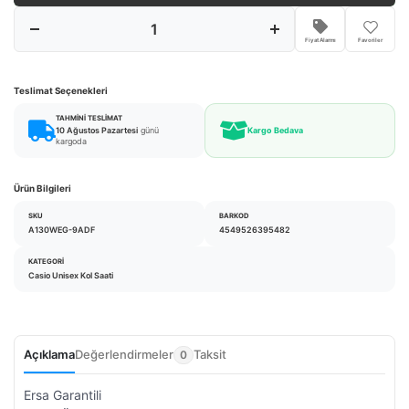
Fiyat Alarmı
Favoriler
Teslimat Seçenekleri
TAHMINI TESLIMAT
10 Ağustos Pazartesi
günü
Kargo Bedava
kargoda
Ürün Bilgileri
SKU
BARKOD
A130WEG-9ADF
4549526395482
KATEGORI
Casio Unisex Kol Saati
Açıklama
Değerlendirmeler
Taksit
0
Ersa Garantili