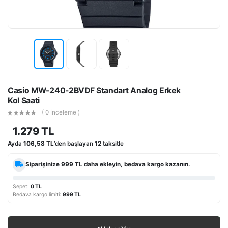
Casio MW-240-2BVDF Standart Analog Erkek
Kol Saati
( 0 İnceleme )
1.279 TL
Ayda
106,58 TL
’den başlayan
12
taksitle
Siparişinize
999 TL
daha ekleyin, bedava kargo kazanın.
Sepet:
0 TL
Bedava kargo limiti:
999 TL