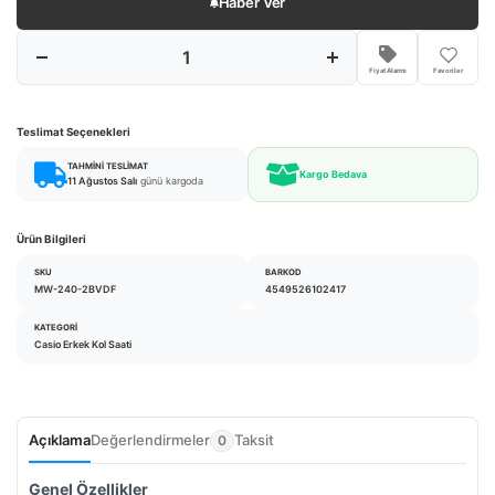
Haber Ver
Fiyat Alarmı
Favoriler
Teslimat Seçenekleri
TAHMINI TESLIMAT
Kargo Bedava
11 Ağustos Salı
günü kargoda
Ürün Bilgileri
SKU
BARKOD
MW-240-2BVDF
4549526102417
KATEGORI
Casio Erkek Kol Saati
Açıklama
Değerlendirmeler
Taksit
0
Genel Özellikler