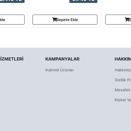
kle
Sepete Ekle
S
IZMETLERI
KAMPANYALAR
HAKKI
İndirimli Ürünler
Hakkımız
Gizlilik Po
Mesafeli
Kişisel V