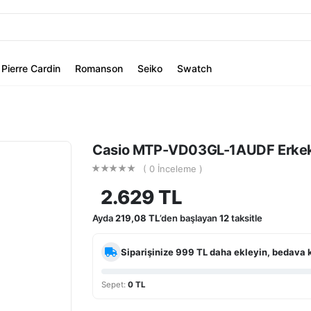
Pierre Cardin
Romanson
Seiko
Swatch
Casio MTP-VD03GL-1AUDF Erkek 
( 0 İnceleme )
2.629 TL
Ayda
219,08 TL
’den başlayan
12
taksitle
Siparişinize
999 TL
daha ekleyin, bedava 
Sepet:
0 TL