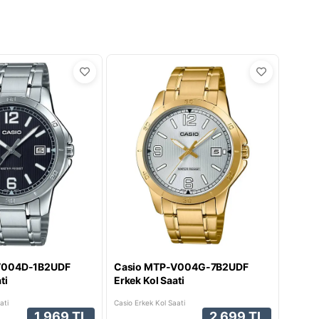
V004D-1B2UDF
Casio MTP-V004G-7B2UDF
ti
Erkek Kol Saati
ati
Casio Erkek Kol Saati
1.969 TL
2.699 TL