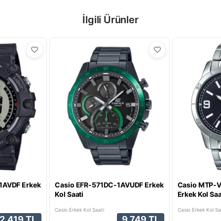
İlgili Ürünler
1AVDF Erkek
Casio EFR-571DC-1AVUDF Erkek
Casio MTP-
Kol Saati
Erkek Kol Saa
Casio Erkek Kol Saati
Casio Erkek Kol Sa
2.419 TL
9.749 TL