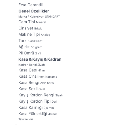
Ersa Garantili
Genel Özellikler
Marka / Koleksiyon
STANDART
Cam Tipi
Mineral
Cinsiyet
Erkek
Makine Tipi
Analog
Tarz
Klasik Saat
Ağırlık
55 gram
Pil Ömrü
3 Yıl
Kasa & Kayış & Kadran
Kadran Rengi
Siyah
Kasa Çapı
41 mm
Kasa Cinsi
İyon Kaplama
Kasa Rengi
Altın Sarısı
Kasa Şekli
Oval
Kayış Kordon Rengi
Siyah
Kayış Kordon Tipi
Deri
Kasa Kalınlığı
9,6 mm
Kasa Yüksekliği
48 mm
Takvim
Var