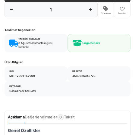
Fiyat Alarmı
Favoriler
Teslimat Seçenekleri
TAHMINI TESLIMAT
8 Ağustos Cumartesi
günü
Kargo Bedava
kargoda
Ürün Bilgileri
SKU
BARKOD
MTP-VD01-1EVUDF
4549526348723
KATEGORI
Casio Erkek Kol Saati
Açıklama
Değerlendirmeler
Taksit
0
Genel Özellikler