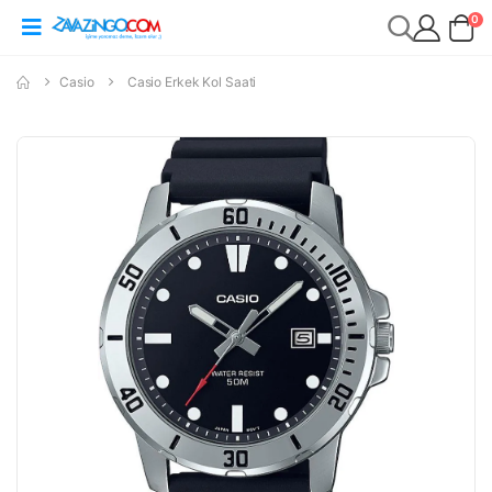
0
Casio
Casio Erkek Kol Saati