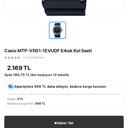
Casio MTP-VD01-1EVUDF Erkek Kol Saati
( 0 İnceleme )
2.169 TL
Ayda
180,75 TL
’den başlayan
12
taksitle
Siparişinize
999 TL
daha ekleyin, bedava kargo kazanın.
Sepet:
0 TL
Bedava kargo limiti:
999 TL
Haber Ver