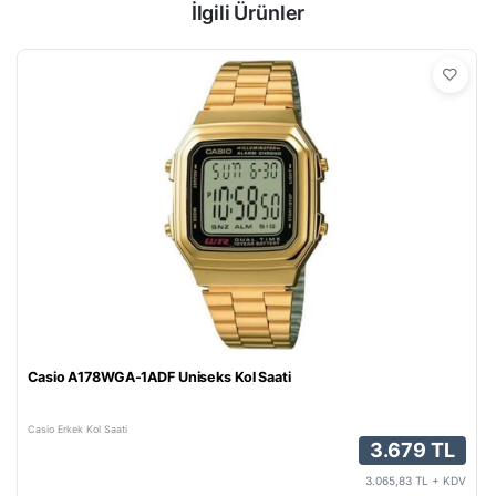
İlgili Ürünler
Casio A178WGA-1ADF Uniseks Kol Saati
Casio Erkek Kol Saati
3.679 TL
3.065,83 TL + KDV