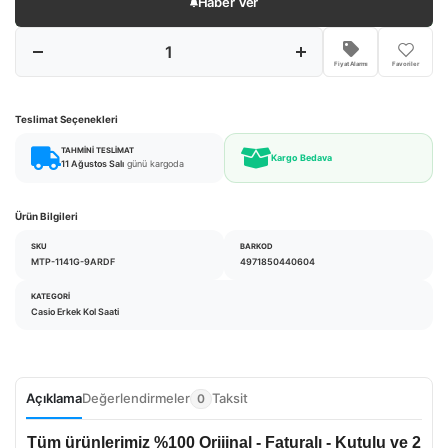
Haber Ver
Fiyat Alarmı
Favoriler
Teslimat Seçenekleri
TAHMINI TESLIMAT
Kargo Bedava
11 Ağustos Salı
günü kargoda
Ürün Bilgileri
SKU
BARKOD
MTP-1141G-9ARDF
4971850440604
KATEGORI
Casio Erkek Kol Saati
Açıklama
Değerlendirmeler
Taksit
0
Tüm ürünlerimiz %100 Orijinal - Faturalı - Kutulu ve 2