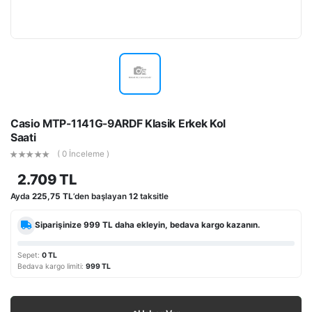
Casio MTP-1141G-9ARDF Klasik Erkek Kol
Saati
( 0 İnceleme )
2.709 TL
Ayda
225,75 TL
’den başlayan
12
taksitle
Siparişinize
999 TL
daha ekleyin, bedava kargo kazanın.
Sepet:
0 TL
Bedava kargo limiti:
999 TL