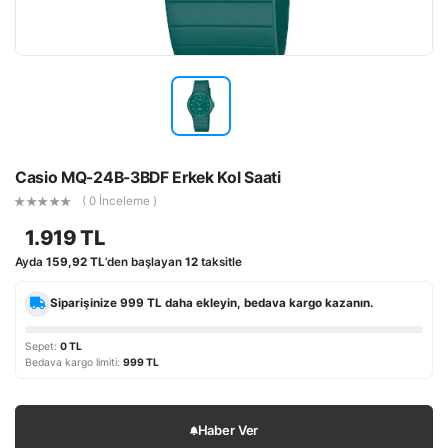
Casio MQ-24B-3BDF Erkek Kol Saati
( 0 İnceleme )
1.919 TL
Ayda
159,92 TL
’den başlayan
12
taksitle
Siparişinize
999 TL
daha ekleyin, bedava kargo kazanın.
Sepet:
0 TL
Bedava kargo limiti:
999 TL
Haber Ver