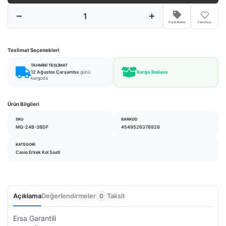
Fiyat Alarmı
Favoriler
Teslimat Seçenekleri
TAHMINI TESLIMAT
12 Ağustos Çarşamba
günü
Kargo Bedava
kargoda
Ürün Bilgileri
SKU
BARKOD
MQ-24B-3BDF
4549526378928
KATEGORI
Casio Erkek Kol Saati
Açıklama
Değerlendirmeler
Taksit
0
Ersa Garantili