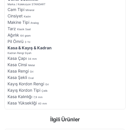
Marka / Koleksiyon
STANDART
Cam Tipi
Mineral
Cinsiyet
Kadın
Makine Tipi
Analog
Tarz
Klasik Saat
Ağırlık
64 gram
Pil Ömrü
3 Yıl
Kasa & Kayış & Kadran
Kadran Rengi
Siyah
Kasa Çapı
34 mm
Kasa Cinsi
Metal
Kasa Rengi
Gri
Kasa Şekli
Oval
Kayış Kordon Rengi
Gri
Kayış Kordon Tipi
Çelik
Kasa Kalınlığı
7,9 mm
Kasa Yüksekliği
40 mm
İlgili Ürünler