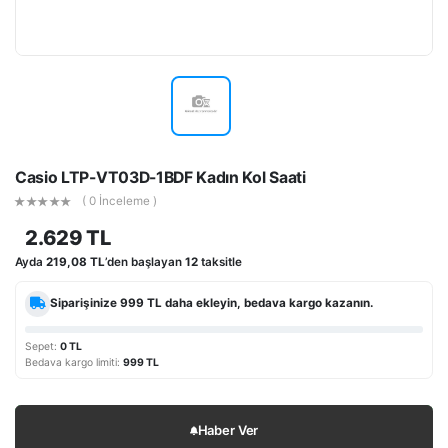
Casio LTP-VT03D-1BDF Kadın Kol Saati
( 0 İnceleme )
2.629 TL
Ayda
219,08 TL
’den başlayan
12
taksitle
Siparişinize
999 TL
daha ekleyin, bedava kargo kazanın.
Sepet:
0 TL
Bedava kargo limiti:
999 TL
Haber Ver