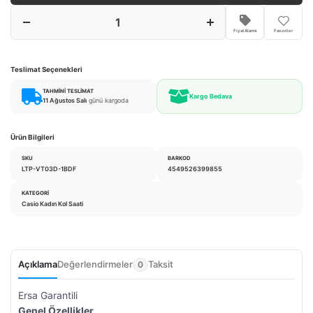
Fiyat Alarmı
Favoriler
Teslimat Seçenekleri
TAHMINI TESLIMAT
Kargo Bedava
11 Ağustos Salı
günü kargoda
Ürün Bilgileri
SKU
BARKOD
LTP-VT03D-1BDF
4549526399855
KATEGORI
Casio Kadın Kol Saati
Açıklama
Değerlendirmeler
Taksit
0
Ersa Garantili
Genel Özellikler