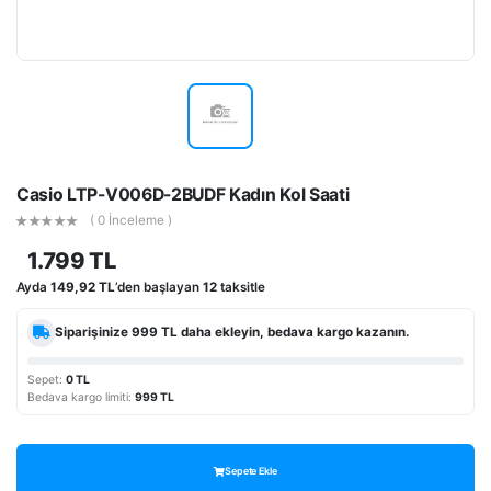
Casio LTP-V006D-2BUDF Kadın Kol Saati
( 0 İnceleme )
1.799 TL
Ayda
149,92 TL
’den başlayan
12
taksitle
Siparişinize
999 TL
daha ekleyin, bedava kargo kazanın.
Sepet:
0 TL
Bedava kargo limiti:
999 TL
Sepete Ekle