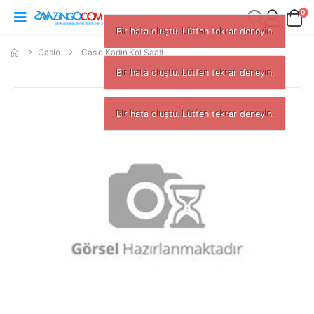
0
Bir hata oluştu. Lütfen tekrar den
Casio
Casio Kadın Kol Saati
Bir hata oluştu. Lütfen tek
Bir hata oluştu. Lüt