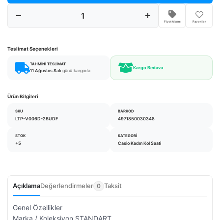
Fiyat Alarmı
Favoriler
Teslimat Seçenekleri
TAHMINI TESLIMAT
Kargo Bedava
11 Ağustos Salı
günü kargoda
Ürün Bilgileri
SKU
BARKOD
LTP-V006D-2BUDF
4971850030348
STOK
KATEGORI
+5
Casio Kadın Kol Saati
Açıklama
Değerlendirmeler
Taksit
0
Genel Özellikler
Marka / Koleksiyon STANDART