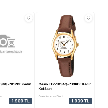
094Q-7B1RDF Kadın
Casio LTP-1094Q-7B9RDF Kadın
Kol Saati
ati
Casio Kadın Kol Saati
1.909 TL
1.909 TL