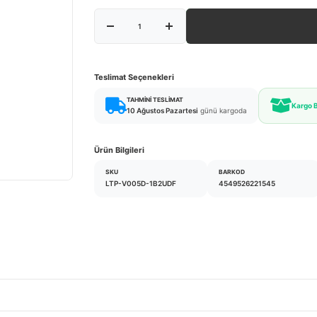
Teslimat Seçenekleri
TAHMINI TESLIMAT
Kargo 
10 Ağustos Pazartesi
günü kargoda
Ürün Bilgileri
SKU
BARKOD
LTP-V005D-1B2UDF
4549526221545