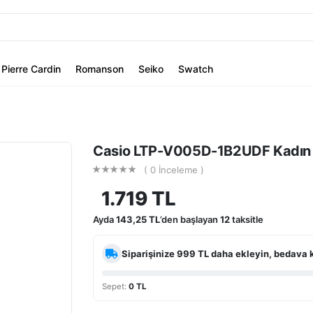
Pierre Cardin
Romanson
Seiko
Swatch
Casio LTP-V005D-1B2UDF Kadın K
( 0 İnceleme )
1.719 TL
Ayda
143,25 TL
’den başlayan
12
taksitle
Siparişinize
999 TL
daha ekleyin, bedava 
Sepet:
0 TL