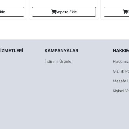
kle
Sepete Ekle
S
IZMETLERI
KAMPANYALAR
HAKKI
İndirimli Ürünler
Hakkımız
Gizlilik Po
Mesafeli
Kişisel V