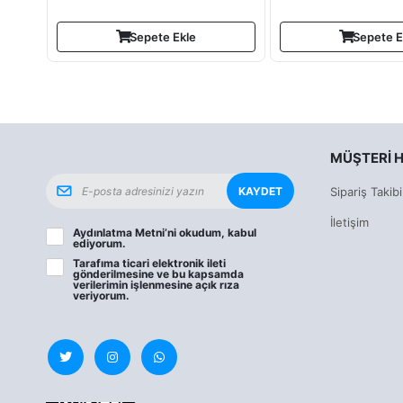
Sepete Ekle
Sepete E
MÜŞTERI H
KAYDET
Sipariş Takibi
İletişim
Aydınlatma Metni
’ni okudum, kabul
ediyorum.
Tarafıma ticari elektronik ileti
gönderilmesine ve bu kapsamda
verilerimin işlenmesine
açık rıza
veriyorum.