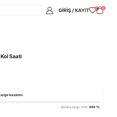
0
0
GIRIŞ / KAYIT
ol Saati
kargo kazanın.
Bedava kargo limiti:
999 TL