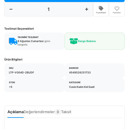
Fiyat Alarmı
Favoriler
Teslimat Seçenekleri
TAHMINI TESLIMAT
8 Ağustos Cumartesi
günü
Kargo Bedava
kargoda
Ürün Bilgileri
SKU
BARKOD
LTP-V004D-2BUDF
4549526251733
STOK
KATEGORI
+5
Casio Kadın Kol Saati
Açıklama
Değerlendirmeler
Taksit
0