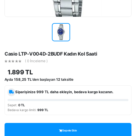
Casio LTP-V004D-2BUDF Kadın Kol Saati
( 0 İnceleme )
1.899 TL
Ayda
158,25 TL
’den başlayan
12
taksitle
Siparişinize
999 TL
daha ekleyin, bedava kargo kazanın.
Sepet:
0 TL
Bedava kargo limiti:
999 TL
Sepete Ekle