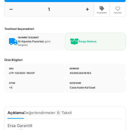
Fiyat Alarmı
Favoriler
Teslimat Seçenekleri
TAHMINI TESLIMAT
10 Ağustos Pazartesi
günü
Kargo Bedava
kargoda
Ürün Bilgileri
SKU
BARKOD
LTP-1303DD-7AVDF
4549526416163
STOK
KATEGORI
+5
Casio Kadın Kol Saati
Açıklama
Değerlendirmeler
Taksit
0
Ersa Garantili