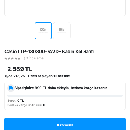
Casio LTP-1303DD-7AVDF Kadın Kol Saati
( 0 İnceleme )
2.559 TL
Ayda
213,25 TL
’den başlayan
12
taksitle
Siparişinize
999 TL
daha ekleyin, bedava kargo kazanın.
Sepet:
0 TL
Bedava kargo limiti:
999 TL
Sepete Ekle