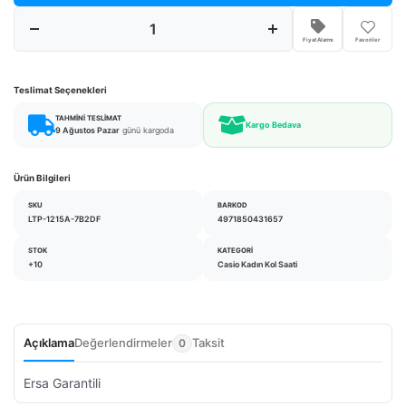
Fiyat Alarmı
Favoriler
Teslimat Seçenekleri
TAHMINI TESLIMAT
Kargo Bedava
9 Ağustos Pazar
günü kargoda
Ürün Bilgileri
SKU
BARKOD
LTP-1215A-7B2DF
4971850431657
STOK
KATEGORI
+10
Casio Kadın Kol Saati
Açıklama
Değerlendirmeler
Taksit
0
Ersa Garantili