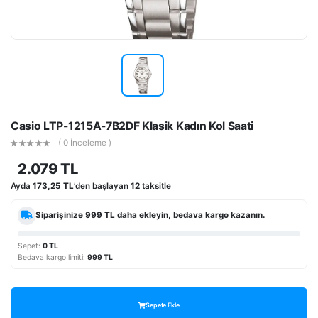
Casio LTP-1215A-7B2DF Klasik Kadın Kol Saati
( 0 İnceleme )
2.079 TL
Ayda
173,25 TL
’den başlayan
12
taksitle
Siparişinize
999 TL
daha ekleyin, bedava kargo kazanın.
Sepet:
0 TL
Bedava kargo limiti:
999 TL
Sepete Ekle