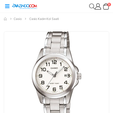
0
Casio
Casio Kadın Kol Saati